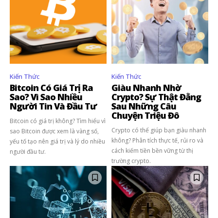
Theo Dõi Chúng Tôi
5,320
2,500
58,000
Fans
Followers
Subscribers
Kiến Thức
Kiến Thức
Bitcoin Có Giá Trị Ra
Giàu Nhanh Nhờ
Sao? Vì Sao Nhiều
Crypto? Sự Thật Đằng
Người Tin Và Đầu Tư
Sau Những Câu
Chuyện Triệu Đô
Bitcoin có giá trị không? Tìm hiểu vì
Crypto có thể giúp bạn giàu nhanh
sao Bitcoin được xem là vàng số,
không? Phân tích thực tế, rủi ro và
yếu tố tạo nên giá trị và lý do nhiều
cách kiếm tiền bền vững từ thị
người đầu tư.
trường crypto.