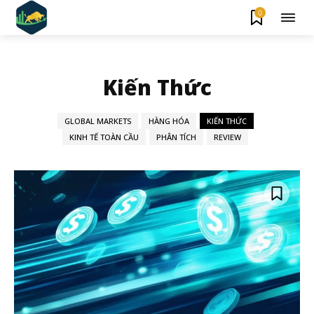
0
Kiến Thức
GLOBAL MARKETS
HÀNG HÓA
KIẾN THỨC
KINH TẾ TOÀN CẦU
PHÂN TÍCH
REVIEW