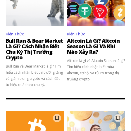
Kiến Thức
Kiến Thức
Bull Run & Bear Market
Altcoin Là Gì? Altcoin
Là Gì? Cách Nhận Biết
Season Là Gì Và Khi
Theo dõi CIG News
Chu Kỳ Thị Trường
Nào Xảy Ra?
Crypto
Altcoin là gì và Altcoin Season là gì?
Chúng tôi mang lại trải nghiệm thú vị với tin tức nhanh chóng, góc
Bull Run và Bear Market là gì? Tìm
Tìm hiểu cách nhận biết mùa
nhìn thị trường trực quan và mang lại lượng kiến thức cần thiết trong
hiểu cách nhận biết thị trường tăng
altcoin, cơ hội và rủi ro trong thị
thị trường tài chính.
và giảm trong crypto và cách đầu
trường crypto.
tư hiệu quả theo chu kỳ.
SUBSCRIBE
Tôi đã đọc và chấp nhận với
Privacy Policy
.