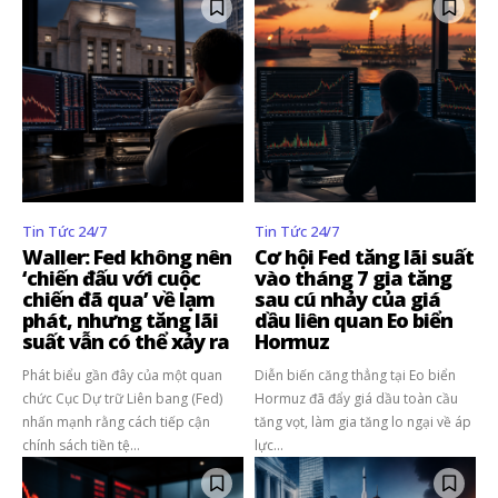
Tôi đã đọc và chấp nhận với
Privacy Policy
.
Theo Dõi Chúng Tôi
5,320
2,500
58,000
Fans
Followers
Subscribers
Tin Tức 24/7
Tin Tức 24/7
Waller: Fed không nên
Cơ hội Fed tăng lãi suất
‘chiến đấu với cuộc
vào tháng 7 gia tăng
chiến đã qua’ về lạm
sau cú nhảy của giá
phát, nhưng tăng lãi
dầu liên quan Eo biển
suất vẫn có thể xảy ra
Hormuz
Phát biểu gần đây của một quan
Diễn biến căng thẳng tại Eo biển
chức Cục Dự trữ Liên bang (Fed)
Hormuz đã đẩy giá dầu toàn cầu
nhấn mạnh rằng cách tiếp cận
tăng vọt, làm gia tăng lo ngại về áp
chính sách tiền tệ...
lực...