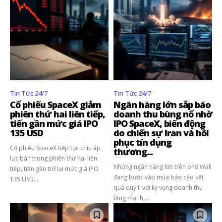
Tin Tức 24/7
Tin Tức 24/7
Cổ phiếu SpaceX giảm
Ngân hàng lớn sắp báo
phiên thứ hai liên tiếp,
doanh thu bùng nổ nhờ
tiến gần mức giá IPO
IPO SpaceX, biến động
135 USD
do chiến sự Iran và hồi
phục tín dụng
Cổ phiếu SpaceX tiếp tục chịu áp
thương...
lực bán trong phiên thứ hai liên
Những ngân hàng lớn trên phố Wall
tiếp, tiến gần trở lại mức giá IPO
đang bước vào mùa báo cáo kết
135 USD...
quả quý II với kỳ vọng doanh thu
tăng mạnh,...