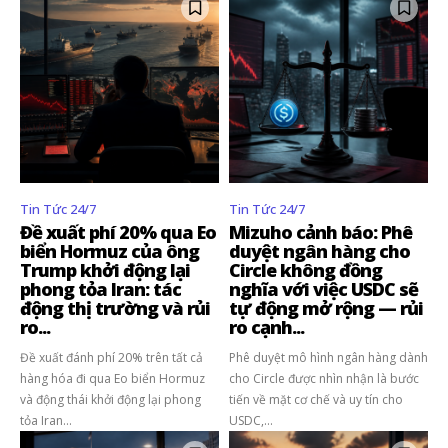
Tin Tức 24/7
Tin Tức 24/7
Theo dõi CIG News
Đề xuất phí 20% qua Eo
Mizuho cảnh báo: Phê
biển Hormuz của ông
duyệt ngân hàng cho
Chúng tôi mang lại trải nghiệm thú vị với tin tức nhanh chóng, góc
Trump khởi động lại
Circle không đồng
nhìn thị trường trực quan và mang lại lượng kiến thức cần thiết trong
phong tỏa Iran: tác
nghĩa với việc USDC sẽ
thị trường tài chính.
động thị trường và rủi
tự động mở rộng — rủi
ro...
ro cạnh...
Đề xuất đánh phí 20% trên tất cả
Phê duyệt mô hình ngân hàng dành
hàng hóa đi qua Eo biển Hormuz
cho Circle được nhìn nhận là bước
và động thái khởi động lại phong
tiến về mặt cơ chế và uy tín cho
tỏa Iran...
USDC,...
SUBSCRIBE