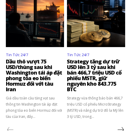
Tin Tức 24/7
Tin Tức 24/7
Dầu thô vượt 75
Strategy tăng dự trữ
USD/thùng sau khi
USD lên 3 tỷ sau khi
Washington tái áp đặt
bán 466,7 triệu USD cổ
phong tỏa eo biển
phiếu MSTR, giữ
Hormuz đối với tàu
nguyên kho 843.775
Iran
BTC
Giá dầu toàn cầu tăng vọt sau
Strategy vừa thông báo bán 466,7
thông tin Washington tái áp đặt
triệu USD cổ phiếu MicroStrategy
phong tỏa eo biển Hormuz đối với
(MSTR) và nâng dự trữ đô la Mỹ lên
tàu của Iran, đẩy...
3 tỷ USD, trong...