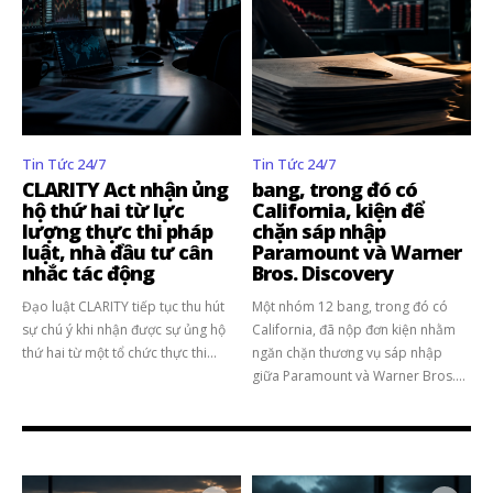
Tin Tức 24/7
Tin Tức 24/7
CLARITY Act nhận ủng
bang, trong đó có
hộ thứ hai từ lực
California, kiện để
lượng thực thi pháp
chặn sáp nhập
luật, nhà đầu tư cân
Paramount và Warner
nhắc tác động
Bros. Discovery
Đạo luật CLARITY tiếp tục thu hút
Một nhóm 12 bang, trong đó có
sự chú ý khi nhận được sự ủng hộ
California, đã nộp đơn kiện nhằm
thứ hai từ một tổ chức thực thi...
ngăn chặn thương vụ sáp nhập
giữa Paramount và Warner Bros....