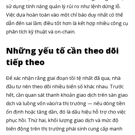
thị trường tài chính.
sử dụng tính năng quản lý rủi ro như lệnh dừng lỗ.
Việc dựa hoàn toàn vào một chỉ báo duy nhất có thể
dẫn đến sai lầm; điều tốt hơn là kết hợp nhiều công cụ
phân tích kỹ thuật và on-chain.
SUBSCRIBE
Những yếu tố cần theo dõi
Tôi đã đọc và chấp nhận với
Privacy Policy
.
tiếp theo
Theo Dõi Chúng Tôi
Để xác nhận rằng giai đoạn tồi tệ nhất đã qua, nhà
đầu tư nên theo dõi nhiều biến số khác nhau. Trước
hết, cần quan sát thanh khoản giao dịch trên sàn giao
5,320
2,500
58,000
dịch và luồng vốn vào/ra thị trường — nếu dòng tiền
Fans
Followers
Subscribers
ổn định hoặc tăng dần, đó là dấu hiệu hỗ trợ cho việc
phục hồi. Thứ hai, khối lượng giao dịch và mức độ
biến động trên thị trường phái sinh cung cấp manh