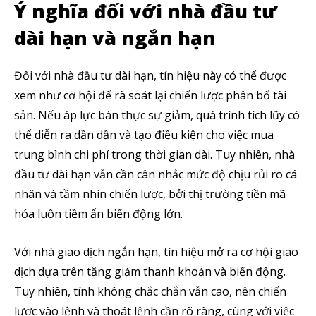
Ý nghĩa đối với nhà đầu tư
dài hạn và ngắn hạn
Đối với nhà đầu tư dài hạn, tín hiệu này có thể được
xem như cơ hội để rà soát lại chiến lược phân bổ tài
sản. Nếu áp lực bán thực sự giảm, quá trình tích lũy có
thể diễn ra dần dần và tạo điều kiện cho việc mua
trung bình chi phí trong thời gian dài. Tuy nhiên, nhà
đầu tư dài hạn vẫn cần cân nhắc mức độ chịu rủi ro cá
nhân và tầm nhìn chiến lược, bởi thị trường tiền mã
hóa luôn tiềm ẩn biến động lớn.
Với nhà giao dịch ngắn hạn, tín hiệu mở ra cơ hội giao
Theo dõi CIG News
dịch dựa trên tăng giảm thanh khoản và biến động.
Tuy nhiên, tính không chắc chắn vẫn cao, nên chiến
Chúng tôi mang lại trải nghiệm thú vị với tin tức nhanh chóng, góc
nhìn thị trường trực quan và mang lại lượng kiến thức cần thiết trong
lược vào lệnh và thoát lệnh cần rõ ràng, cùng với việc