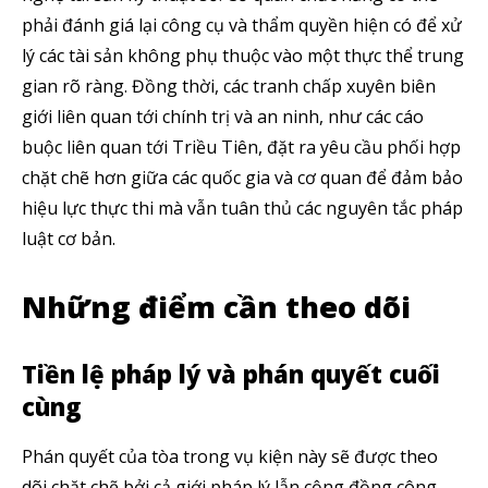
phải đánh giá lại công cụ và thẩm quyền hiện có để xử
lý các tài sản không phụ thuộc vào một thực thể trung
Theo dõi CIG News
gian rõ ràng. Đồng thời, các tranh chấp xuyên biên
Chúng tôi mang lại trải nghiệm thú vị với tin tức nhanh chóng, góc
giới liên quan tới chính trị và an ninh, như các cáo
nhìn thị trường trực quan và mang lại lượng kiến thức cần thiết trong
buộc liên quan tới Triều Tiên, đặt ra yêu cầu phối hợp
thị trường tài chính.
chặt chẽ hơn giữa các quốc gia và cơ quan để đảm bảo
hiệu lực thực thi mà vẫn tuân thủ các nguyên tắc pháp
luật cơ bản.
Những điểm cần theo dõi
SUBSCRIBE
Tôi đã đọc và chấp nhận với
Privacy Policy
.
Tiền lệ pháp lý và phán quyết cuối
cùng
Theo Dõi Chúng Tôi
Phán quyết của tòa trong vụ kiện này sẽ được theo
dõi chặt chẽ bởi cả giới pháp lý lẫn cộng đồng công