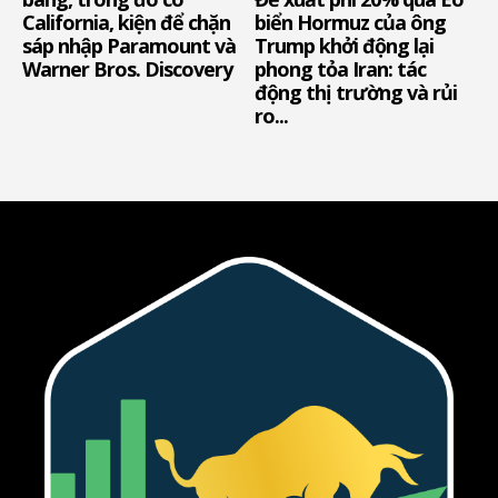
California, kiện để chặn
biển Hormuz của ông
sáp nhập Paramount và
Trump khởi động lại
Warner Bros. Discovery
phong tỏa Iran: tác
động thị trường và rủi
ro...