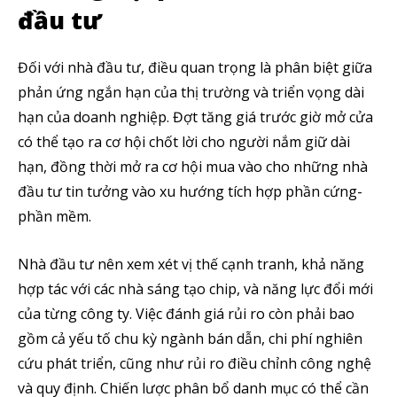
đầu tư
Đối với nhà đầu tư, điều quan trọng là phân biệt giữa
phản ứng ngắn hạn của thị trường và triển vọng dài
Theo dõi CIG News
hạn của doanh nghiệp. Đợt tăng giá trước giờ mở cửa
có thể tạo ra cơ hội chốt lời cho người nắm giữ dài
Chúng tôi mang lại trải nghiệm thú vị với tin tức nhanh chóng, góc
hạn, đồng thời mở ra cơ hội mua vào cho những nhà
nhìn thị trường trực quan và mang lại lượng kiến thức cần thiết trong
đầu tư tin tưởng vào xu hướng tích hợp phần cứng-
thị trường tài chính.
phần mềm.
Nhà đầu tư nên xem xét vị thế cạnh tranh, khả năng
hợp tác với các nhà sáng tạo chip, và năng lực đổi mới
SUBSCRIBE
của từng công ty. Việc đánh giá rủi ro còn phải bao
gồm cả yếu tố chu kỳ ngành bán dẫn, chi phí nghiên
Tôi đã đọc và chấp nhận với
Privacy Policy
.
cứu phát triển, cũng như rủi ro điều chỉnh công nghệ
và quy định. Chiến lược phân bổ danh mục có thể cần
Theo Dõi Chúng Tôi