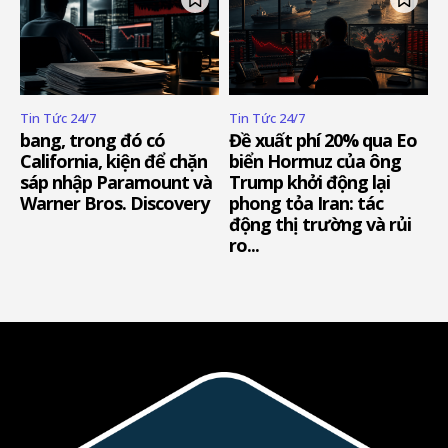
Tin Tức 24/7
Tin Tức 24/7
bang, trong đó có
Đề xuất phí 20% qua Eo
California, kiện để chặn
biển Hormuz của ông
sáp nhập Paramount và
Trump khởi động lại
Warner Bros. Discovery
phong tỏa Iran: tác
động thị trường và rủi
ro...