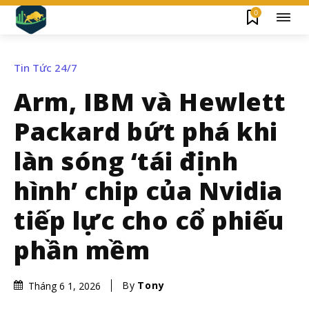
0
Tin Tức 24/7
Arm, IBM và Hewlett
Packard bứt phá khi
làn sóng ‘tái định
hình’ chip của Nvidia
tiếp lực cho cổ phiếu
phần mềm
By
Tony
Tháng 6 1, 2026