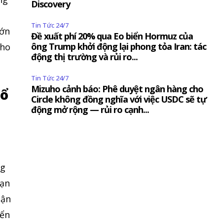
Discovery
Tin Tức 24/7
lớn
Đề xuất phí 20% qua Eo biển Hormuz của
ông Trump khởi động lại phong tỏa Iran: tác
cho
động thị trường và rủi ro...
Tin Tức 24/7
Mizuho cảnh báo: Phê duyệt ngân hàng cho
tổ
Circle không đồng nghĩa với việc USDC sẽ tự
động mở rộng — rủi ro cạnh...
ng
hạn
uận
iển