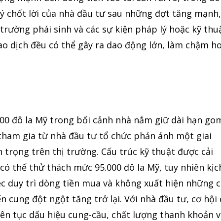
 lý chốt lời của nhà đầu tư sau những đợt tăng mạnh
 trường phái sinh và các sự kiện pháp lý hoặc kỹ thu
ao dịch đều có thể gây ra dao động lớn, làm chậm h
000 đô la Mỹ trong bối cảnh nhà nắm giữ dài hạn go
tham gia từ nhà đầu tư tổ chức phản ánh một giai
 trọng trên thị trường. Cấu trúc kỹ thuật được cải
 có thể thử thách mức 95.000 đô la Mỹ, tuy nhiên kịc
ệc duy trì dòng tiền mua và không xuất hiện những 
n cung đột ngột tăng trở lại. Với nhà đầu tư, cơ hội 
 liên tục dấu hiệu cung-cầu, chất lượng thanh khoản 