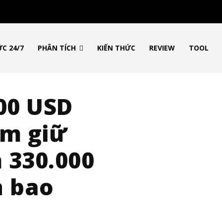
ỨC 24/7
PHÂN TÍCH
KIẾN THỨC
REVIEW
TOOL
00 USD
ắm giữ
 330.000
n bao