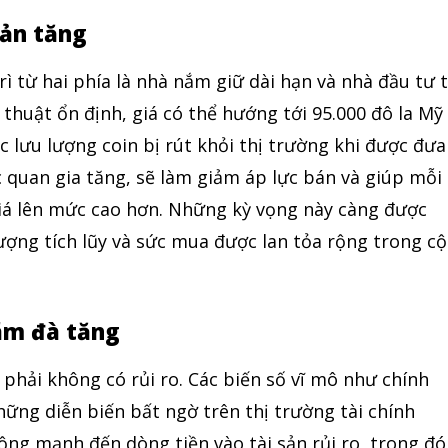
bản tăng
rì từ hai phía là nhà nắm giữ dài hạn và nhà đầu tư 
 thuật ổn định, giá có thể hướng tới 95.000 đô la Mỹ
c lưu lượng coin bị rút khỏi thị trường khi được đưa
ạc quan gia tăng, sẽ làm giảm áp lực bán và giúp mỗi
iá lên mức cao hơn. Những kỳ vọng này càng được
lượng tích lũy và sức mua được lan tỏa rộng trong c
hãm đà tăng
 phải không có rủi ro. Các biến số vĩ mô như chính
 những diễn biến bất ngờ trên thị trường tài chính
ộng mạnh đến dòng tiền vào tài sản rủi ro, trong đó