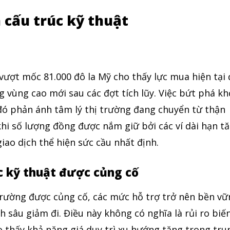
 cấu trúc kỹ thuật
 vượt mốc 81.000 đô la Mỹ cho thấy lực mua hiện tại
 vùng cao mới sau các đợt tích lũy. Việc bứt phá kh
đó phản ánh tâm lý thị trường đang chuyển từ thận
khi số lượng đồng được nắm giữ bởi các ví dài hạn t
iao dịch thể hiện sức cầu nhất định.
c kỹ thuật được củng cố
 trường được củng cố, các mức hỗ trợ trở nên bền v
h sâu giảm đi. Điều này không có nghĩa là rủi ro biế
 thấy khả năng giá duy trì xu hướng tăng trong tru