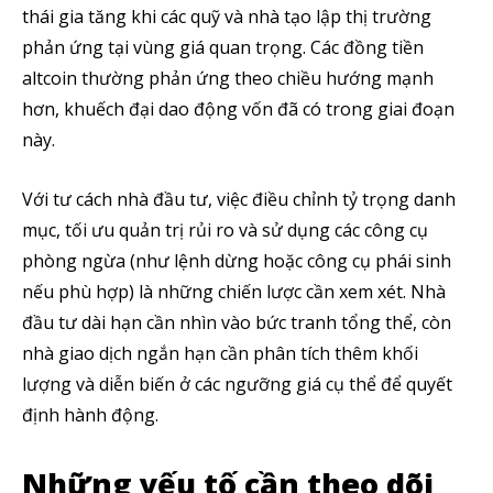
thái gia tăng khi các quỹ và nhà tạo lập thị trường
phản ứng tại vùng giá quan trọng. Các đồng tiền
altcoin thường phản ứng theo chiều hướng mạnh
hơn, khuếch đại dao động vốn đã có trong giai đoạn
này.
Với tư cách nhà đầu tư, việc điều chỉnh tỷ trọng danh
mục, tối ưu quản trị rủi ro và sử dụng các công cụ
phòng ngừa (như lệnh dừng hoặc công cụ phái sinh
Theo dõi CIG News
nếu phù hợp) là những chiến lược cần xem xét. Nhà
Chúng tôi mang lại trải nghiệm thú vị với tin tức nhanh chóng, góc
đầu tư dài hạn cần nhìn vào bức tranh tổng thể, còn
nhìn thị trường trực quan và mang lại lượng kiến thức cần thiết trong
nhà giao dịch ngắn hạn cần phân tích thêm khối
thị trường tài chính.
lượng và diễn biến ở các ngưỡng giá cụ thể để quyết
định hành động.
Những yếu tố cần theo dõi