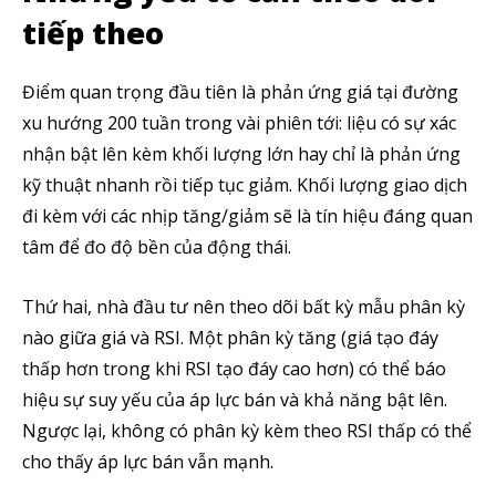
SUBSCRIBE
tiếp theo
Tôi đã đọc và chấp nhận với
Privacy Policy
.
Điểm quan trọng đầu tiên là phản ứng giá tại đường
Theo Dõi Chúng Tôi
xu hướng 200 tuần trong vài phiên tới: liệu có sự xác
nhận bật lên kèm khối lượng lớn hay chỉ là phản ứng
kỹ thuật nhanh rồi tiếp tục giảm. Khối lượng giao dịch
đi kèm với các nhịp tăng/giảm sẽ là tín hiệu đáng quan
5,320
2,500
58,000
tâm để đo độ bền của động thái.
Fans
Followers
Subscribers
Thứ hai, nhà đầu tư nên theo dõi bất kỳ mẫu phân kỳ
nào giữa giá và RSI. Một phân kỳ tăng (giá tạo đáy
thấp hơn trong khi RSI tạo đáy cao hơn) có thể báo
hiệu sự suy yếu của áp lực bán và khả năng bật lên.
Ngược lại, không có phân kỳ kèm theo RSI thấp có thể
cho thấy áp lực bán vẫn mạnh.