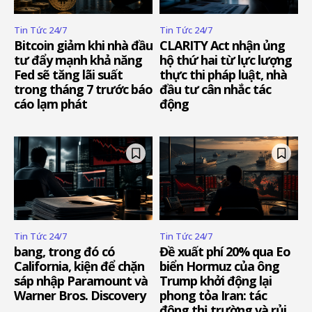
Tin Tức 24/7
Tin Tức 24/7
Bitcoin giảm khi nhà đầu
CLARITY Act nhận ủng
tư đẩy mạnh khả năng
hộ thứ hai từ lực lượng
Fed sẽ tăng lãi suất
thực thi pháp luật, nhà
trong tháng 7 trước báo
đầu tư cân nhắc tác
cáo lạm phát
động
Tin Tức 24/7
Tin Tức 24/7
bang, trong đó có
Đề xuất phí 20% qua Eo
California, kiện để chặn
biển Hormuz của ông
sáp nhập Paramount và
Trump khởi động lại
Warner Bros. Discovery
phong tỏa Iran: tác
động thị trường và rủi