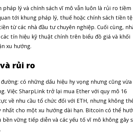
 pháp lý và chính sách vĩ mô vẫn luôn là rủi ro tiềm
quan tới khung pháp lý, thuế hoặc chính sách tiền tệ
tiền từ các nhà đầu tư chuyên nghiệp. Cuối cùng, nh
các tín hiệu kỹ thuật chính trên biểu đồ giá và khối
ận xu hướng.
 và rủi ro
 đường: có những dấu hiệu hy vọng nhưng cũng vừa
ng. Việc SharpLink trở lại mua Ether với quy mô 16
h cực về nhu cầu tổ chức đối với ETH, nhưng không th
 nhất cho một xu hướng dài hạn. Bitcoin có thể hư
u bền vững tiếp diễn và các yếu tố vĩ mô không gây 
.