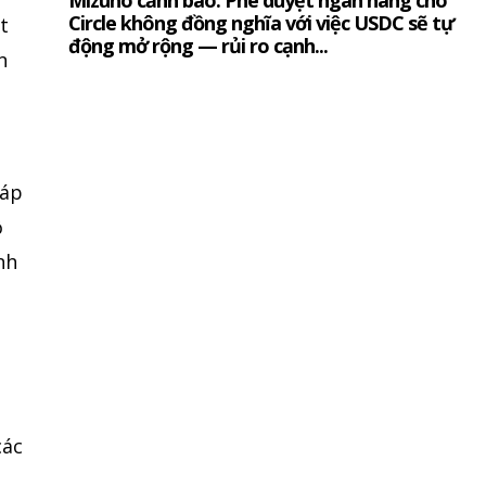
Mizuho cảnh báo: Phê duyệt ngân hàng cho
Circle không đồng nghĩa với việc USDC sẽ tự
t
động mở rộng — rủi ro cạnh...
n
 áp
ồ
nh
các