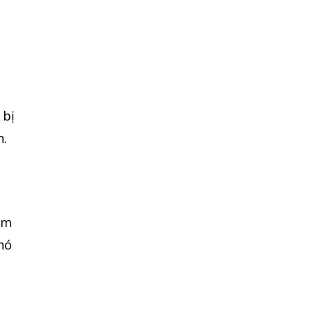
 bị
n.
ám
nó