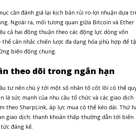
c cần đánh giá lại kịch bản rủi ro-lợi nhuận dựa tr
ăng. Ngoài ra, mối tương quan giữa Bitcoin và Ether
nếu cả hai đồng thuận theo các động lực dòng vốn
ó thể cân nhắc chiến lược đa dạng hóa phù hợp để t
ững biến động chung.
ần theo dõi trong ngắn hạn
ầu tư nên chú ý tới một số nhân tố cốt lõi có thể qu
ên là sức mạnh của nhu cầu tổ chức và các giao dịch
àm theo SharpLink, áp lực mua có thể kéo dài. Thứ h
àn giao dịch; thanh khoản thấp thường dẫn tới biến
 tức đáng kể.