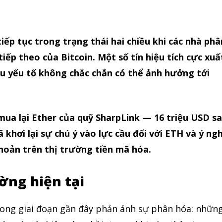
iếp tục trong trạng thái hai chiều khi các nhà phâ
tiếp theo của Bitcoin. Một số tín hiệu tích cực xuấ
ều yếu tố không chắc chắn có thể ảnh hưởng tới
mua lại Ether của quỹ SharpLink — 16 triệu USD s
hơi lại sự chú ý vào lực cầu đối với ETH và ý ng
hoản trên thị trường tiền mã hóa.
ường hiện tại
rong giai đoạn gần đây phản ánh sự phân hóa: nhữn