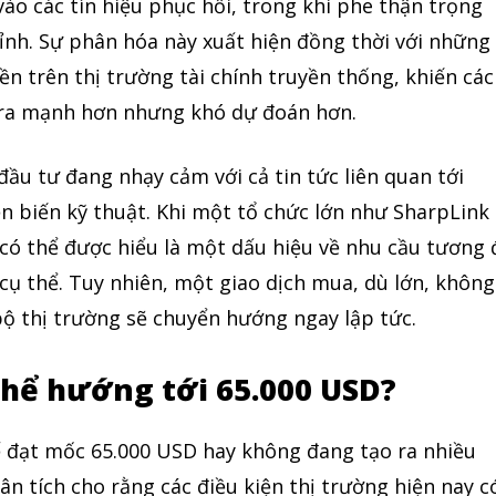
vào các tín hiệu phục hồi, trong khi phe thận trọng
hỉnh. Sự phân hóa này xuất hiện đồng thời với những
ền trên thị trường tài chính truyền thống, khiến các
n ra mạnh hơn nhưng khó dự đoán hơn.
đầu tư đang nhạy cảm với cả tin tức liên quan tới
n biến kỹ thuật. Khi một tổ chức lớn như SharpLink
 có thể được hiểu là một dấu hiệu về nhu cầu tương 
 cụ thể. Tuy nhiên, một giao dịch mua, dù lớn, không
bộ thị trường sẽ chuyển hướng ngay lập tức.
 thể hướng tới 65.000 USD?
hể đạt mốc 65.000 USD hay không đang tạo ra nhiều
ân tích cho rằng các điều kiện thị trường hiện nay c