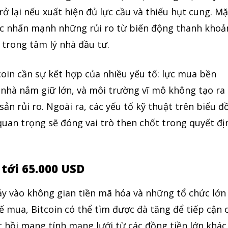
rở lại nếu xuất hiện đủ lực cầu và thiếu hụt cung. Mặ
c nhấn mạnh những rủi ro từ biến động thanh khoả
 trong tâm lý nhà đầu tư.
oin cần sự kết hợp của nhiều yếu tố: lực mua bền
c nhà nắm giữ lớn, và môi trường vĩ mô không tạo ra
sản rủi ro. Ngoài ra, các yếu tố kỹ thuật trên biểu đ
uan trọng sẽ đóng vai trò then chốt trong quyết đị
 tới 65.000 USD
ảy vào không gian tiền mã hóa và những tổ chức lớn
hế mua, Bitcoin có thể tìm được đà tăng để tiếp cận 
 hồi mang tính mạng lưới từ các đồng tiền lớn khác