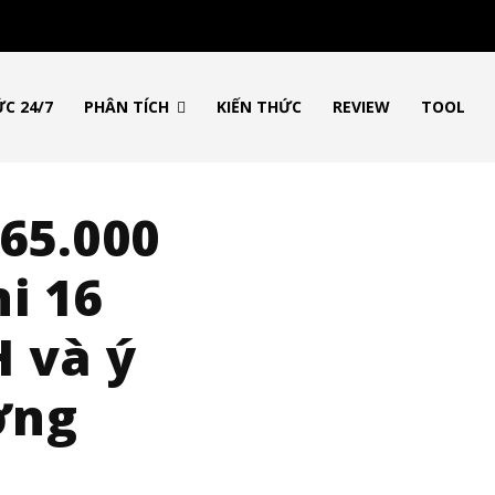
ỨC 24/7
PHÂN TÍCH
KIẾN THỨC
REVIEW
TOOL
 65.000
i 16
 và ý
ờng