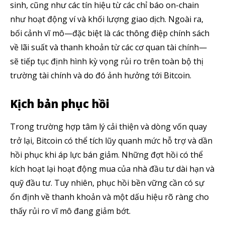
sinh, cũng như các tín hiệu từ các chỉ báo on-chain
như hoạt động ví và khối lượng giao dịch. Ngoài ra,
bối cảnh vĩ mô—đặc biệt là các thông điệp chính sách
về lãi suất và thanh khoản từ các cơ quan tài chính—
Theo dõi CIG News
sẽ tiếp tục định hình kỳ vọng rủi ro trên toàn bộ thị
Chúng tôi mang lại trải nghiệm thú vị với tin tức nhanh chóng, góc
trường tài chính và do đó ảnh hưởng tới Bitcoin.
nhìn thị trường trực quan và mang lại lượng kiến thức cần thiết trong
thị trường tài chính.
Kịch bản phục hồi
Trong trường hợp tâm lý cải thiện và dòng vốn quay
trở lại, Bitcoin có thể tích lũy quanh mức hỗ trợ và dần
hồi phục khi áp lực bán giảm. Những đợt hồi có thể
SUBSCRIBE
kích hoạt lại hoạt động mua của nhà đầu tư dài hạn và
quỹ đầu tư. Tuy nhiên, phục hồi bền vững cần có sự
Tôi đã đọc và chấp nhận với
Privacy Policy
.
ổn định về thanh khoản và một dấu hiệu rõ ràng cho
Theo Dõi Chúng Tôi
thấy rủi ro vĩ mô đang giảm bớt.