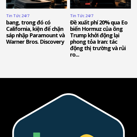
Tin Tức 24/7
Tin Tức 24/7
bang, trong đó có
Đề xuất phí 20% qua Eo
California, kiện để chặn
biển Hormuz của ông
sáp nhập Paramount và
Trump khởi động lại
Warner Bros. Discovery
phong tỏa Iran: tác
động thị trường và rủi
ro...