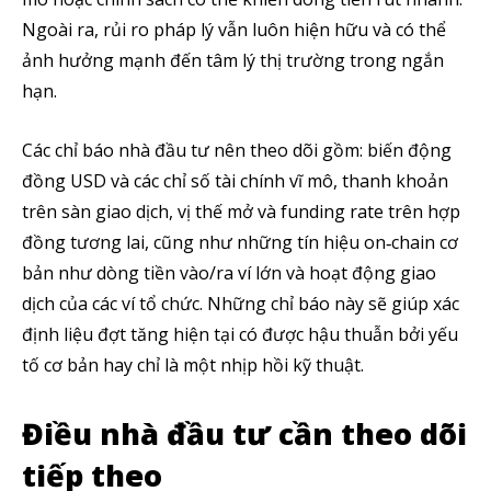
SUBSCRIBE
Ngoài ra, rủi ro pháp lý vẫn luôn hiện hữu và có thể
ảnh hưởng mạnh đến tâm lý thị trường trong ngắn
Tôi đã đọc và chấp nhận với
Privacy Policy
.
hạn.
Theo Dõi Chúng Tôi
Các chỉ báo nhà đầu tư nên theo dõi gồm: biến động
đồng USD và các chỉ số tài chính vĩ mô, thanh khoản
trên sàn giao dịch, vị thế mở và funding rate trên hợp
5,320
2,500
58,000
đồng tương lai, cũng như những tín hiệu on‑chain cơ
Fans
Followers
Subscribers
bản như dòng tiền vào/ra ví lớn và hoạt động giao
dịch của các ví tổ chức. Những chỉ báo này sẽ giúp xác
định liệu đợt tăng hiện tại có được hậu thuẫn bởi yếu
tố cơ bản hay chỉ là một nhịp hồi kỹ thuật.
Điều nhà đầu tư cần theo dõi
tiếp theo