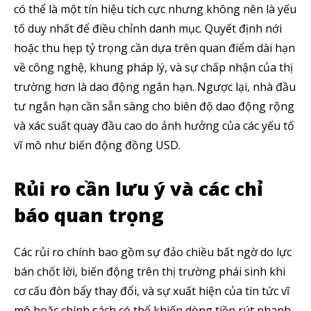
có thể là một tín hiệu tích cực nhưng không nên là yếu
tố duy nhất để điều chỉnh danh mục. Quyết định nới
hoặc thu hẹp tỷ trọng cần dựa trên quan điểm dài hạn
về công nghệ, khung pháp lý, và sự chấp nhận của thị
trường hơn là dao động ngắn hạn. Ngược lại, nhà đầu
tư ngắn hạn cần sẵn sàng cho biên độ dao động rộng
và xác suất quay đầu cao do ảnh hưởng của các yếu tố
vĩ mô như biến động đồng USD.
Theo dõi CIG News
Rủi ro cần lưu ý và các chỉ
Chúng tôi mang lại trải nghiệm thú vị với tin tức nhanh chóng, góc
báo quan trọng
nhìn thị trường trực quan và mang lại lượng kiến thức cần thiết trong
thị trường tài chính.
Các rủi ro chính bao gồm sự đảo chiều bất ngờ do lực
bán chốt lời, biến động trên thị trường phái sinh khi
cơ cấu đòn bẩy thay đổi, và sự xuất hiện của tin tức vĩ
mô hoặc chính sách có thể khiến dòng tiền rút nhanh.