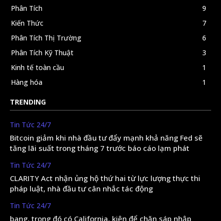
Phân Tích
9
Kiến Thức
7
Phân Tích Thị Trường
6
Phân Tích Kỹ Thuật
3
Kinh tế toàn cầu
1
Hàng hóa
1
TRENDING
Tin Tức 24/7
Bitcoin giảm khi nhà đầu tư đẩy mạnh khả năng Fed sẽ
tăng lãi suất trong tháng 7 trước báo cáo lạm phát
Tin Tức 24/7
CLARITY Act nhận ủng hộ thứ hai từ lực lượng thực thi
pháp luật, nhà đầu tư cân nhắc tác động
Tin Tức 24/7
bang, trong đó có California, kiện để chặn sáp nhập