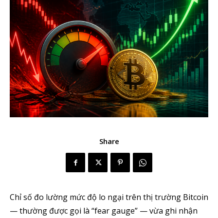
Share
Chỉ số đo lường mức độ lo ngại trên thị trường Bitcoin
— thường được gọi là “fear gauge” — vừa ghi nhận