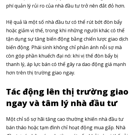
phí quản lý rủi ro của nhà đầu tư trở nên đắt đỏ hơn.
Hệ quả là một số nhà đầu tư có thể rút bớt đòn bẩy
hoặc giảm vị thế, trong khi những người khác có thể
tận dụng sự tăng biến động bằng chiến lược giao dịch
biến động. Phái sinh không chỉ phản ánh nỗi sợ mà
còn góp phần khuếch đại nó: khi vị thế đòn bẩy bị
thanh lý, áp lực bán có thể gây ra dao động giá mạnh
hơn trên thị trường giao ngay.
Tác động lên thị trường giao
ngay và tâm lý nhà đầu tư
Một chỉ số sợ hãi tăng cao thường khiến nhà đầu tư
bán tháo hoặc tạm đình chỉ hoạt động mua gấp. Nhà