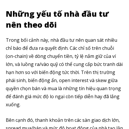
Theo Dõi Chúng Tôi
Những yếu tố nhà đầu tư
nên theo dõi
5,320
2,500
58,000
Fans
Followers
Subscribers
Trong bối cảnh này, nhà đầu tư nên quan sát nhiều
chỉ báo để đưa ra quyết định. Các chỉ số trên chuỗi
(on-chain) về dòng chuyển tiền, tỷ lệ nắm giữ của ví
lớn, và luồng ra/vào quỹ có thể cung cấp bức tranh dài
hạn hơn so với biến động tức thời. Trên thị trường
phái sinh, biến động ẩn, open interest và skew giữa
quyền chọn bán và mua là những tín hiệu quan trọng
để đánh giá mức độ lo ngại còn tiếp diễn hay đã lắng
xuống.
Bên cạnh đó, thanh khoản trên các sàn giao dịch lớn,
spread mua/bán và mức độ hoạt động của nhà tạo lập