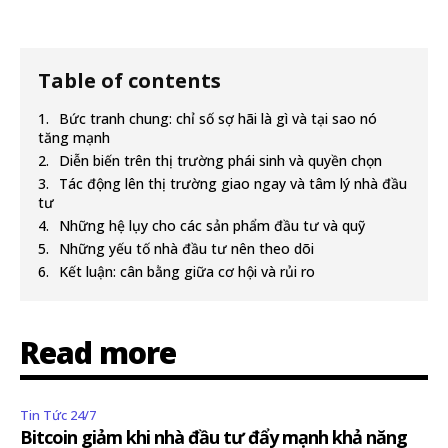
Table of contents
Bức tranh chung: chỉ số sợ hãi là gì và tại sao nó
tăng mạnh
Diễn biến trên thị trường phái sinh và quyền chọn
Tác động lên thị trường giao ngay và tâm lý nhà đầu
tư
Những hệ lụy cho các sản phẩm đầu tư và quỹ
Những yếu tố nhà đầu tư nên theo dõi
Kết luận: cân bằng giữa cơ hội và rủi ro
Read more
Tin Tức 24/7
Bitcoin giảm khi nhà đầu tư đẩy mạnh khả năng