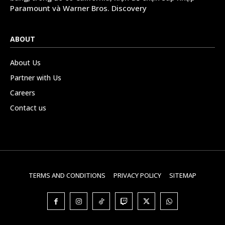
Paramount và Warner Bros. Discovery
ABOUT
About Us
Partner with Us
Careers
Contact us
TERMS AND CONDITIONS
PRIVACY POLICY
SITEMAP