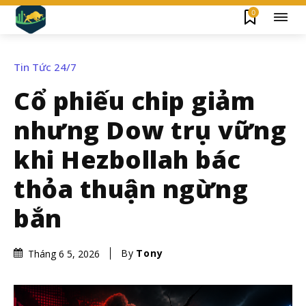
0
Tin Tức 24/7
Cổ phiếu chip giảm
nhưng Dow trụ vững
khi Hezbollah bác
thỏa thuận ngừng
bắn
By
Tony
Tháng 6 5, 2026