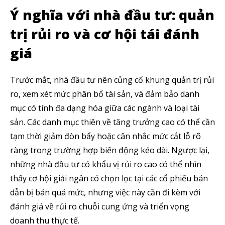
Ý nghĩa với nhà đầu tư: quản
trị rủi ro và cơ hội tái đánh
Theo dõi CIG News
giá
Chúng tôi mang lại trải nghiệm thú vị với tin tức nhanh chóng, góc
nhìn thị trường trực quan và mang lại lượng kiến thức cần thiết trong
thị trường tài chính.
Trước mắt, nhà đầu tư nên củng cố khung quản trị rủi
ro, xem xét mức phân bổ tài sản, và đảm bảo danh
mục có tính đa dạng hóa giữa các ngành và loại tài
sản. Các danh mục thiên về tăng trưởng cao có thể cần
tạm thời giảm đòn bẩy hoặc cân nhắc mức cắt lỗ rõ
SUBSCRIBE
ràng trong trường hợp biến động kéo dài. Ngược lại,
những nhà đầu tư có khẩu vị rủi ro cao có thể nhìn
Tôi đã đọc và chấp nhận với
Privacy Policy
.
thấy cơ hội giải ngân có chọn lọc tại các cổ phiếu bán
Theo Dõi Chúng Tôi
dẫn bị bán quá mức, nhưng việc này cần đi kèm với
đánh giá về rủi ro chuỗi cung ứng và triển vọng
doanh thu thực tế.