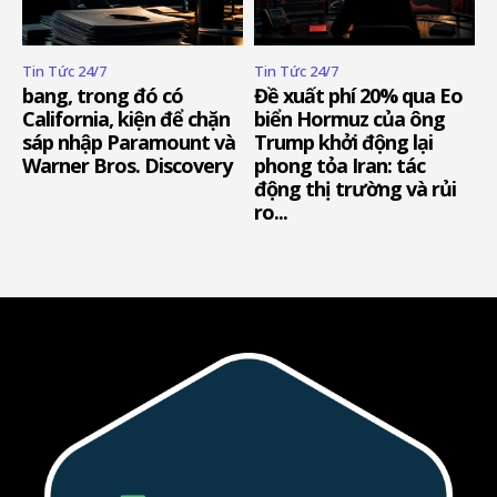
Tin Tức 24/7
Tin Tức 24/7
bang, trong đó có
Đề xuất phí 20% qua Eo
California, kiện để chặn
biển Hormuz của ông
sáp nhập Paramount và
Trump khởi động lại
Warner Bros. Discovery
phong tỏa Iran: tác
động thị trường và rủi
ro...