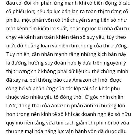
đầu cơ, đôi khi phản ứng mạnh khi có biến động ở các
cổ phiếu lớn; nếu áp lực bán lan ra toàn thị trường cổ
phiếu, một phần vốn có thể chuyển sang tiền số như
một kênh tìm kiếm lợi suất, hoặc ngược lại nhà đầu tư
SUBSCRIBE
chạy về kênh an toàn khiến tiền số suy yếu, tùy theo
mức độ hoảng loạn và niềm tin chung của thị trường.
Tôi đã đọc và chấp nhận với
Privacy Policy
.
Tuy nhiên, cần nhấn mạnh rằng những kịch bản này
Theo Dõi Chúng Tôi
là đường hướng suy đoán hợp lý dựa trên nguyên lý
thị trường chứ không phải dữ liệu cụ thể chứng minh
đã xảy ra, bởi thông báo của Amazon chỉ mới được
công bố và phản ứng của các lớp tài sản khác phụ
5,320
2,500
58,000
Fans
Followers
Subscribers
thuộc vào nhiều yếu tố đồng thời. Ở góc nhìn chiến
lược, động thái của Amazon phản ánh xu hướng lớn
hơn trong nền kinh tế số khi các doanh nghiệp sở hữu
quy mô nền tảng vừa tìm cách giảm chi phí nội bộ vừa
thương mại hóa năng lực vận hành vốn đã được đầu