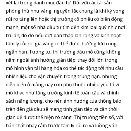
xét lại trong danh mục đầu tư. Đối với các tài sản
phòng thủ như vàng, nguyên tắc chung là khi kỳ vọng
rủi ro tăng lên hoặc thị trường cổ phiếu có biến động
mạnh, một số nhà đầu tư tìm đến kim loại quý như nơi
trú ẩn; do đó nếu đợt bán tháo lan rộng và kích hoạt
tâm lý rủi ro, giá vàng có thể được hưởng lợi trong
ngắn hạn. Tương tự, thị trường dầu mỏ cũng không
nằm ngoài ảnh hưởng gián tiếp: thay đổi lớn trong
mô hình vận tải hàng hóa có thể tác động tới nhu cầu
nhiên liệu cho vận chuyển trong trung hạn, nhưng
diễn biến ở mảng này còn phụ thuộc nhiều yếu tố vĩ
mô khác như tăng trưởng kinh tế toàn cầu và chính
Theo dõi CIG News
sách năng lượng, cho nên ảnh hưởng của thông báo
trên đến giá dầu sẽ mang tính gián tiếp và cần thời
Chúng tôi mang lại trải nghiệm thú vị với tin tức nhanh chóng, góc
nhìn thị trường trực quan và mang lại lượng kiến thức cần thiết trong
gian để được thể hiện rõ ràng. Thị trường tiền số, với
thị trường tài chính.
bản chất nhạy cảm trước tâm lý rủi ro và luồng vốn