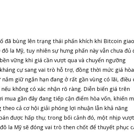
số đã bùng lên trạng thái phấn khích khi Bitcoin gia
 đô la Mỹ, tuy nhiên sự hưng phấn này vẫn chưa đủ 
bền vững khi giá cần vượt qua và chuyển ngưỡng
ò kháng cự sang vai trò hỗ trợ, đồng thời mức giá hò
nắm giữ ngắn hạn đang ở rất gần vùng có lãi, điều 
i nếu không có xác nhận rõ ràng. Diễn biến giá trên
ời mua gần đây đang tiếp cận điểm hòa vốn, khiến m
theo cả cơ hội giải phóng lợi nhuận lẫn khả năng
 bán được hấp thụ; trong bối cảnh đó, một nhịp vượ
 đô la Mỹ sẽ đóng vai trò then chốt để thuyết phục c