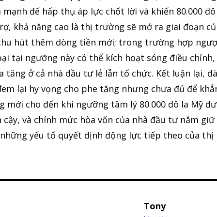
 mạnh để hấp thụ áp lực chốt lời và khiến 80.000 đô 
rợ, khả năng cao là thị trường sẽ mở ra giai đoạn c
 thu hút thêm dòng tiền mới; trong trường hợp ngư
bại tại ngưỡng này có thể kích hoạt sóng điều chỉnh,
 tăng ở cả nhà đầu tư lẻ lẫn tổ chức. Kết luận lại, đ
n đem lại hy vọng cho phe tăng nhưng chưa đủ để khẳ
ng mới cho đến khi ngưỡng tâm lý 80.000 đô la Mỹ đ
in cậy, và chính mức hòa vốn của nhà đầu tư nắm giữ
những yếu tố quyết định động lực tiếp theo của thị
Tony