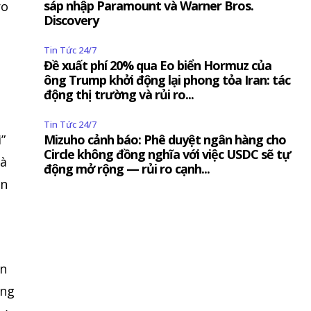
sáp nhập Paramount và Warner Bros.
ro
Discovery
,
Tin Tức 24/7
Đề xuất phí 20% qua Eo biển Hormuz của
ông Trump khởi động lại phong tỏa Iran: tác
động thị trường và rủi ro...
Tin Tức 24/7
”
Mizuho cảnh báo: Phê duyệt ngân hàng cho
Circle không đồng nghĩa với việc USDC sẽ tự
mà
động mở rộng — rủi ro cạnh...
ản
ền
ộng