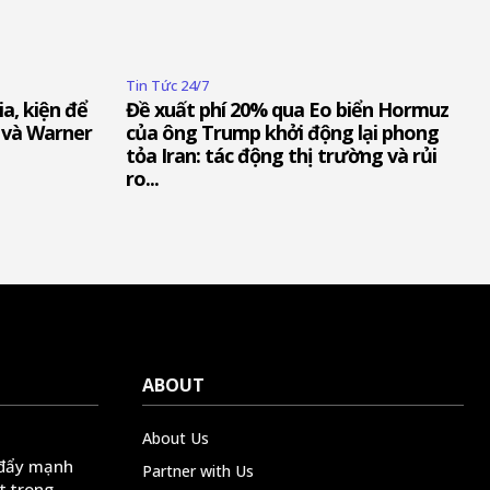
Tin Tức 24/7
ia, kiện để
Đề xuất phí 20% qua Eo biển Hormuz
 và Warner
của ông Trump khởi động lại phong
tỏa Iran: tác động thị trường và rủi
ro...
ABOUT
About Us
 đẩy mạnh
Partner with Us
t trong