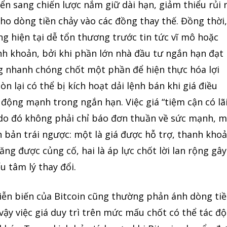
n sang chiến lược nắm giữ dài hạn, giảm thiểu rủi 
cho dòng tiền chảy vào các đồng thay thế. Đồng thời
ờng hiện tại dễ tổn thương trước tin tức vĩ mô hoặc
h khoản, bởi khi phần lớn nhà đầu tư ngắn hạn đạt
ng nhanh chóng chốt một phần để hiện thực hóa lợi
 lại có thể bị kích hoạt dải lệnh bán khi giá điều
động mạnh trong ngắn hạn. Việc giá “tiệm cận có lãi
do đó không phải chỉ báo đơn thuần về sức mạnh, 
h bản trái ngược: một là giá được hỗ trợ, thanh kho
ăng được củng cố, hai là áp lực chốt lời lan rộng gây
u tâm lý thay đổi.
diễn biến của Bitcoin cũng thường phản ánh dòng ti
ì vậy việc giá duy trì trên mức mấu chốt có thể tác đ