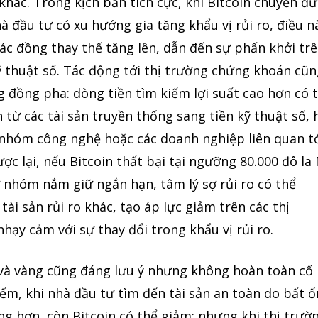
 khác. Trong kịch bản tích cực, khi Bitcoin chuyển đ
à đầu tư có xu hướng gia tăng khẩu vị rủi ro, điều n
các đồng thay thế tăng lên, dẫn đến sự phấn khởi tr
ỹ thuật số. Tác động tới thị trường chứng khoán cũ
g đồng pha: dòng tiền tìm kiếm lợi suất cao hơn có 
từ các tài sản truyền thống sang tiền kỹ thuật số, 
c nhóm công nghệ hoặc các doanh nghiệp liên quan t
ợc lại, nếu Bitcoin thất bại tại ngưỡng 80.000 đô la
ừ nhóm nắm giữ ngắn hạn, tâm lý sợ rủi ro có thể
ài sản rủi ro khác, tạo áp lực giảm trên các thị
ạy cảm với sự thay đổi trong khẩu vị rủi ro.
 và vàng cũng đáng lưu ý nhưng không hoàn toàn cố
iểm, khi nhà đầu tư tìm đến tài sản an toàn do bất ổ
g hơn, còn Bitcoin có thể giảm; nhưng khi thị trườ