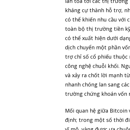
lan tỏa tới các thị trường
kháng cự thành hỗ trợ, nh
có thể khiến nhu cầu với 
toàn bộ thị trường tiền k
có thể xuất hiện dưới dạn
dịch chuyển một phần vốn 
trợ chỉ số cổ phiếu thuộ
công nghệ chuỗi khối. Ngư
và xảy ra chốt lời mạnh t
nhanh chóng lan sang các t
trường chứng khoán vốn nh
Mối quan hệ giữa Bitcoin
định; trong một số thời đ
vĩ mô, vàng được ưa chuộn