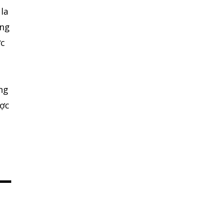
la
ủng
ợc
à
ng
ược