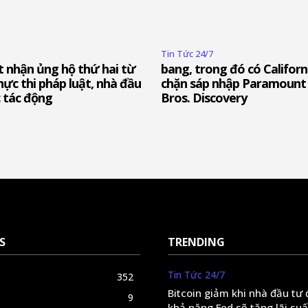
Tin Tức 24/7
 nhận ủng hộ thứ hai từ
bang, trong đó có Californ
hực thi pháp luật, nhà đầu
chặn sáp nhập Paramount
 tác động
Bros. Discovery
S
TRENDING
Tin Tức 24/7
352
Bitcoin giảm khi nhà đầu tư
9
khả năng Fed sẽ tăng lãi suấ