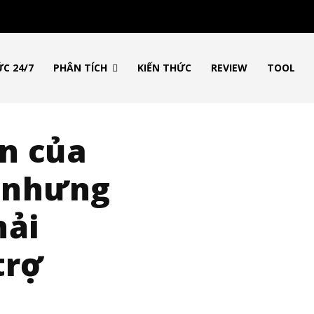
ỨC 24/7
PHÂN TÍCH
KIẾN THỨC
REVIEW
TOOL
n của
, nhưng
hải
trợ