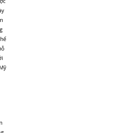
ược
ày
ên
ng
thể
hỗ
ới
 Mỹ
n
ng