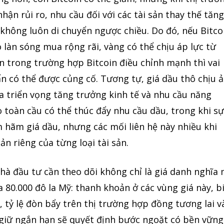
hận rủi ro, nhu cầu đối với các tài sản thay thế tăn
n không luôn di chuyển ngược chiều. Do đó, nếu Bitco
 làn sóng mua rộng rãi, vàng có thể chịu áp lực từ
n trong trường hợp Bitcoin điều chỉnh mạnh thì vai
ẩn có thể được củng cố. Tương tự, giá dầu thô chịu 
a triển vọng tăng trưởng kinh tế và nhu cầu năng
o toàn cầu có thể thúc đẩy nhu cầu dầu, trong khi s
m hãm giá dầu, nhưng các mối liên hệ này nhiều khi
n riêng của từng loại tài sản.
nhà đầu tư cần theo dõi không chỉ là giá danh nghĩa
a 80.000 đô la Mỹ: thanh khoản ở các vùng giá này, b
, tỷ lệ đòn bẩy trên thị trường hợp đồng tương lai v
iữ ngắn hạn sẽ quyết định bước ngoặt có bền vững