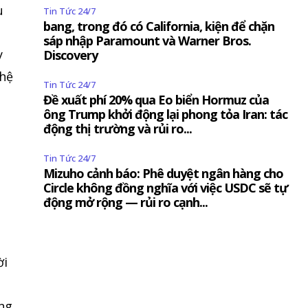
u
Tin Tức 24/7
bang, trong đó có California, kiện để chặn
sáp nhập Paramount và Warner Bros.
y
Discovery
 hệ
Tin Tức 24/7
Đề xuất phí 20% qua Eo biển Hormuz của
ông Trump khởi động lại phong tỏa Iran: tác
động thị trường và rủi ro...
Tin Tức 24/7
Mizuho cảnh báo: Phê duyệt ngân hàng cho
Circle không đồng nghĩa với việc USDC sẽ tự
động mở rộng — rủi ro cạnh...
ời
ng.