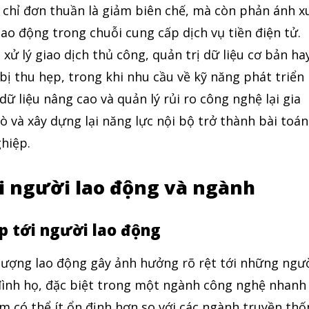
 chỉ đơn thuần là giảm biên chế, mà còn phản ánh x
lao động trong chuỗi cung cấp dịch vụ tiền điện tử.
 xử lý giao dịch thủ công, quản trị dữ liệu cơ bản ha
 bị thu hẹp, trong khi nhu cầu về kỹ năng phát triển
ữ liệu nâng cao và quản lý rủi ro công nghệ lại gia
 trò và xây dựng lại năng lực nội bộ trở thành bài toán
hiệp.
i người lao động và ngành
p tới người lao động
 lượng lao động gây ảnh hưởng rõ rệt tới những ngư
 đình họ, đặc biệt trong một ngành công nghệ nhanh
làm có thể ít ổn định hơn so với các ngành truyền thố