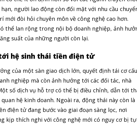
hạn, người lao động còn đối mặt với nhu cầu chuyể
trí mới đòi hỏi chuyên môn về công nghệ cao hơn.
có thể lan rộng trong nội bộ doanh nghiệp, ảnh hưở
năng suất của những người còn lại.
ới hệ sinh thái tiền điện tử
ng của một sàn giao dịch lớn, quyết định tái cơ cấ
oanh nghiệp mà còn ảnh hưởng tới các đối tác, nhà
ột số dịch vụ hỗ trợ có thể bị điều chỉnh, dẫn tới t
quan hệ kinh doanh. Ngoài ra, động thái này còn là
iền điện tử đang bước vào giai đoạn sàng lọc, nơi
 kịp thích nghi với công nghệ mới có nguy cơ bị tụ