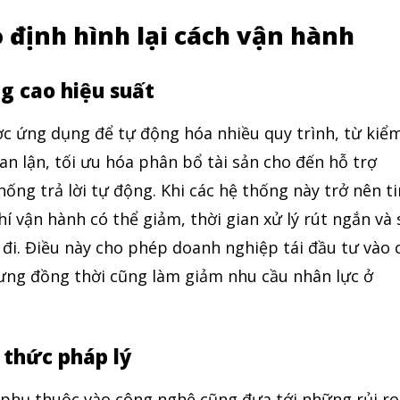
o định hình lại cách vận hành
g cao hiệu suất
ợc ứng dụng để tự động hóa nhiều quy trình, từ kiể
ian lận, tối ưu hóa phân bổ tài sản cho đến hỗ trợ
ống trả lời tự động. Khi các hệ thống này trở nên ti
hí vận hành có thể giảm, thời gian xử lý rút ngắn và 
t đi. Điều này cho phép doanh nghiệp tái đầu tư vào 
ưng đồng thời cũng làm giảm nhu cầu nhân lực ở
 thức pháp lý
ệc phụ thuộc vào công nghệ cũng đưa tới những rủi ro