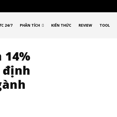
ỨC 24/7
PHÂN TÍCH
KIẾN THỨC
REVIEW
TOOL
m 14%
 định
gành