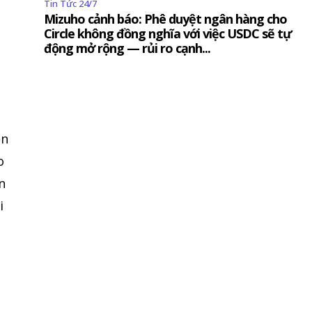
Tin Tức 24/7
Mizuho cảnh báo: Phê duyệt ngân hàng cho
Circle không đồng nghĩa với việc USDC sẽ tự
động mở rộng — rủi ro cạnh...
ền
o
n
i