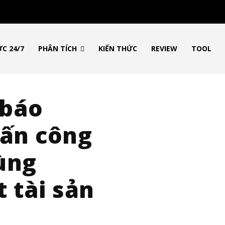
ỨC 24/7
PHÂN TÍCH
KIẾN THỨC
REVIEW
TOOL
 báo
tấn công
ùng
 tài sản