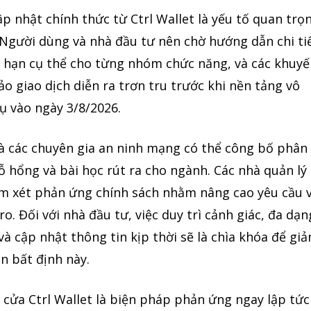
p nhật chính thức từ Ctrl Wallet là yếu tố quan trọ
 Người dùng và nhà đầu tư nên chờ hướng dẫn chi ti
ời hạn cụ thể cho từng nhóm chức năng, và các khuy
 giao dịch diễn ra trơn tru trước khi nền tảng vô
ụ vào ngày 3/8/2026.
à các chuyên gia an ninh mạng có thể công bố phân
lỗ hổng và bài học rút ra cho ngành. Các nhà quản lý
em xét phản ứng chính sách nhằm nâng cao yêu cầu 
ro. Đối với nhà đầu tư, việc duy trì cảnh giác, đa dạn
à cập nhật thông tin kịp thời sẽ là chìa khóa để gi
ạn bất định này.
 cửa Ctrl Wallet là biện pháp phản ứng ngay lập tức