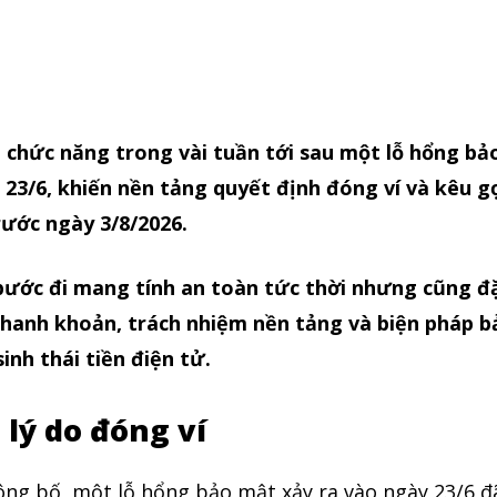
 chức năng trong vài tuần tới sau một lỗ hổng bả
23/6, khiến nền tảng quyết định đóng ví và kêu g
rước ngày 3/8/2026.
bước đi mang tính an toàn tức thời nhưng cũng đ
o thanh khoản, trách nhiệm nền tảng và biện pháp 
inh thái tiền điện tử.
à lý do đóng ví
ông bố, một lỗ hổng bảo mật xảy ra vào ngày 23/6 đ