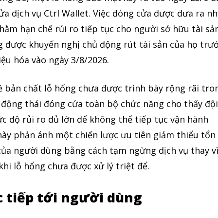
ửa dịch vụ Ctrl Wallet. Việc đóng cửa được đưa ra n
ằm hạn chế rủi ro tiếp tục cho người sở hữu tài sả
g được khuyến nghị chủ động rút tài sản của họ trư
iệu hóa vào ngày 3/8/2026.
về bản chất lỗ hổng chưa được trình bày rộng rãi tro
 động thái đóng cửa toàn bộ chức năng cho thấy độ
 độ rủi ro đủ lớn để không thể tiếp tục vận hành
này phản ánh một chiến lược ưu tiên giảm thiểu tổn
n của người dùng bằng cách tạm ngừng dịch vụ thay v
hi lỗ hổng chưa được xử lý triệt để.
 tiếp tới người dùng