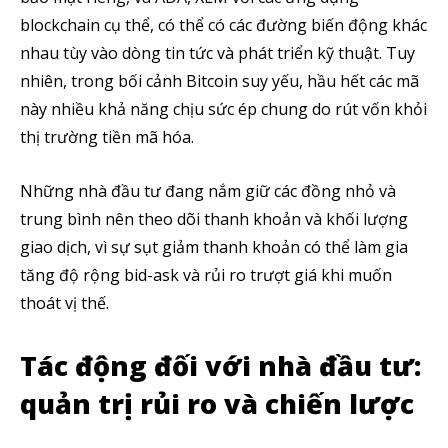
blockchain cụ thể, có thể có các đường biến động khác
nhau tùy vào dòng tin tức và phát triển kỹ thuật. Tuy
nhiên, trong bối cảnh Bitcoin suy yếu, hầu hết các mã
này nhiều khả năng chịu sức ép chung do rút vốn khỏi
thị trường tiền mã hóa.
Những nhà đầu tư đang nắm giữ các đồng nhỏ và
trung bình nên theo dõi thanh khoản và khối lượng
giao dịch, vì sự sụt giảm thanh khoản có thể làm gia
tăng độ rộng bid-ask và rủi ro trượt giá khi muốn
thoát vị thế.
Tác động đối với nhà đầu tư:
Theo dõi CIG News
quản trị rủi ro và chiến lược
Chúng tôi mang lại trải nghiệm thú vị với tin tức nhanh chóng, góc
nhìn thị trường trực quan và mang lại lượng kiến thức cần thiết trong
thị trường tài chính.