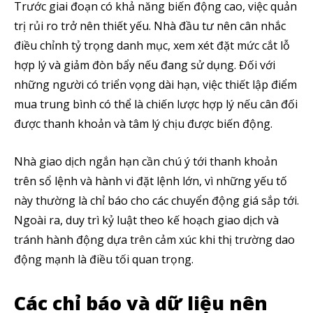
Trước giai đoạn có khả năng biến động cao, việc quản
trị rủi ro trở nên thiết yếu. Nhà đầu tư nên cân nhắc
điều chỉnh tỷ trọng danh mục, xem xét đặt mức cắt lỗ
hợp lý và giảm đòn bẩy nếu đang sử dụng. Đối với
những người có triển vọng dài hạn, việc thiết lập điểm
SUBSCRIBE
mua trung bình có thể là chiến lược hợp lý nếu cân đối
được thanh khoản và tâm lý chịu được biến động.
Tôi đã đọc và chấp nhận với
Privacy Policy
.
Theo Dõi Chúng Tôi
Nhà giao dịch ngắn hạn cần chú ý tới thanh khoản
trên sổ lệnh và hành vi đặt lệnh lớn, vì những yếu tố
này thường là chỉ báo cho các chuyển động giá sắp tới.
Ngoài ra, duy trì kỷ luật theo kế hoạch giao dịch và
5,320
2,500
58,000
tránh hành động dựa trên cảm xúc khi thị trường dao
Fans
Followers
Subscribers
động mạnh là điều tối quan trọng.
Các chỉ báo và dữ liệu nên