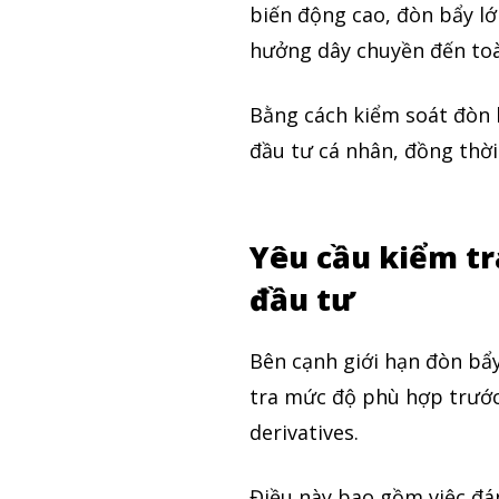
biến động cao, đòn bẩy lớ
hưởng dây chuyền đến toà
Bằng cách kiểm soát đòn b
đầu tư cá nhân, đồng thờ
Yêu cầu kiểm tr
đầu tư
Theo dõi CIG Ne
Bên cạnh giới hạn đòn bẩy
Chúng tôi mang lại trải nghiệm thú vị 
tra mức độ phù hợp trước
trường trực quan và mang lại lượng ki
derivatives.
chính.
Điều này bao gồm việc đán