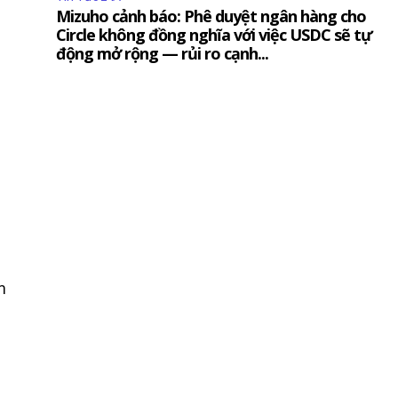
h
Mizuho cảnh báo: Phê duyệt ngân hàng cho
Circle không đồng nghĩa với việc USDC sẽ tự
động mở rộng — rủi ro cạnh...
m
SUBSCRIBE
chấp nhận với
Privacy Policy
.