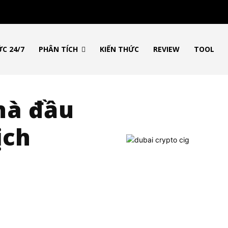
ỨC 24/7
PHÂN TÍCH
KIẾN THỨC
REVIEW
TOOL
hà đầu
ịch