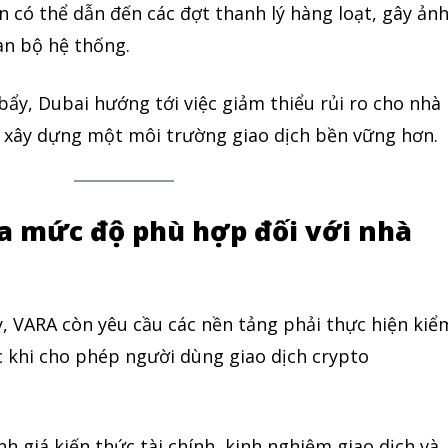
n có thể dẫn đến các đợt thanh lý hàng loạt, gây ản
n bộ hệ thống.
ẩy, Dubai hướng tới việc giảm thiểu rủi ro cho nhà
i xây dựng một môi trường giao dịch bền vững hơn.
a mức độ phù hợp đối với nhà
ws
, VARA còn yêu cầu các nền tảng phải thực hiện kiể
với tin tức nhanh chóng, góc nhìn thị
 khi cho phép người dùng giao dịch crypto
ến thức cần thiết trong thị trường tài
Tôi đã đọc và 
h giá kiến thức tài chính, kinh nghiệm giao dịch và