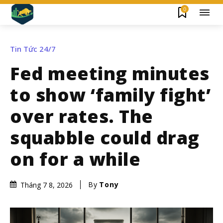
0
Tin Tức 24/7
Fed meeting minutes
to show ‘family fight’
over rates. The
squabble could drag
on for a while
By
Tony
Tháng 7 8, 2026