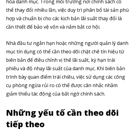
hóa danh mục. Trong môi trường nơi chính sách có
thể thay đổi nhiều lần, việc duy trì phân bổ tài sản phù
hợp và chuẩn bị cho các kịch bản lãi suất thay đổi là
cần thiết để bảo vệ vốn và nắm bắt cơ hội.
Nhà đầu tư ngắn hạn hoặc những người quản lý danh
Theo dõi CIG News
mục tín dụng có thể cần theo dõi chặt chẽ tín hiệu từ
biên bản để điều chỉnh vị thế lãi suất, kỳ hạn trái
Chúng tôi mang lại trải nghiệm thú vị với tin tức nhanh chóng, góc
phiếu và độ nhạy lãi suất của danh mục. Khi biên bản
nhìn thị trường trực quan và mang lại lượng kiến thức cần thiết trong
thị trường tài chính.
trình bày quan điểm trái chiều, việc sử dụng các công
cụ phòng ngừa rủi ro có thể được cân nhắc nhằm
giảm thiểu tác động của bất ngờ chính sách.
Những yếu tố cần theo dõi
SUBSCRIBE
tiếp theo
Tôi đã đọc và chấp nhận với
Privacy Policy
.