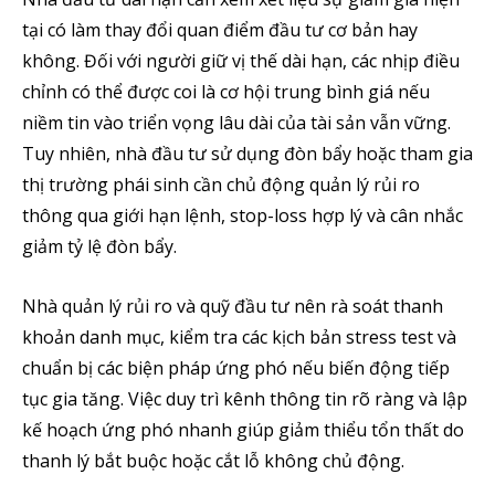
tại có làm thay đổi quan điểm đầu tư cơ bản hay
không. Đối với người giữ vị thế dài hạn, các nhịp điều
chỉnh có thể được coi là cơ hội trung bình giá nếu
niềm tin vào triển vọng lâu dài của tài sản vẫn vững.
Tuy nhiên, nhà đầu tư sử dụng đòn bẩy hoặc tham gia
thị trường phái sinh cần chủ động quản lý rủi ro
thông qua giới hạn lệnh, stop-loss hợp lý và cân nhắc
giảm tỷ lệ đòn bẩy.
Nhà quản lý rủi ro và quỹ đầu tư nên rà soát thanh
khoản danh mục, kiểm tra các kịch bản stress test và
Theo dõi CIG News
chuẩn bị các biện pháp ứng phó nếu biến động tiếp
Chúng tôi mang lại trải nghiệm thú vị với tin tức nhanh chóng, góc
tục gia tăng. Việc duy trì kênh thông tin rõ ràng và lập
nhìn thị trường trực quan và mang lại lượng kiến thức cần thiết trong
kế hoạch ứng phó nhanh giúp giảm thiểu tổn thất do
thị trường tài chính.
thanh lý bắt buộc hoặc cắt lỗ không chủ động.