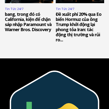
Tin Tức 24/7
Tin Tức 24/7
bang, trong đó có
Đề xuất phí 20% qua Eo
California, kiện để chặn
biển Hormuz của ông
sáp nhập Paramount và
Trump khởi động lại
Warner Bros. Discovery
phong tỏa Iran: tác
động thị trường và rủi
ro...