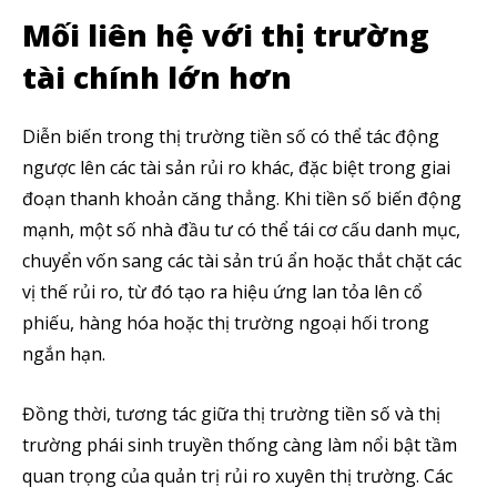
Mối liên hệ với thị trường
tài chính lớn hơn
SUBSCRIBE
Diễn biến trong thị trường tiền số có thể tác động
Tôi đã đọc và chấp nhận với
Privacy Policy
.
ngược lên các tài sản rủi ro khác, đặc biệt trong giai
đoạn thanh khoản căng thẳng. Khi tiền số biến động
Theo Dõi Chúng Tôi
mạnh, một số nhà đầu tư có thể tái cơ cấu danh mục,
chuyển vốn sang các tài sản trú ẩn hoặc thắt chặt các
vị thế rủi ro, từ đó tạo ra hiệu ứng lan tỏa lên cổ
5,320
2,500
58,000
phiếu, hàng hóa hoặc thị trường ngoại hối trong
Fans
Followers
Subscribers
ngắn hạn.
Đồng thời, tương tác giữa thị trường tiền số và thị
trường phái sinh truyền thống càng làm nổi bật tầm
quan trọng của quản trị rủi ro xuyên thị trường. Các