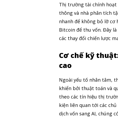
Thị trường tài chính hoạt
thông và nhà phân tích tậ
Theo Dõi Chúng Tôi
nhanh để không bỏ lỡ cơ h
Bitcoin để thu vốn. Đây l
các thay đổi chiến lược ma
5,320
Fans
Cơ chế kỹ thuật
cao
Ngoài yếu tố nhân tâm, th
khiển bởi thuật toán và 
theo các tín hiệu thị tr
kiện liên quan tới các ch
dịch vốn sang AI, chúng c