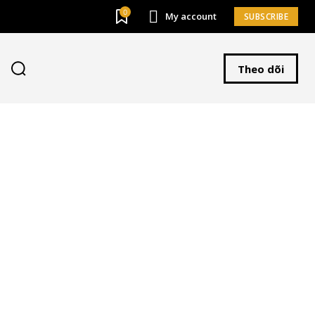
0
My account
SUBSCRIBE
Theo dõi