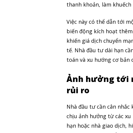
thanh khoản, làm khuếch đ
Việc này có thể dẫn tới m
biến động kích hoạt thêm 
khiến giá dịch chuyển mạ
tế. Nhà đầu tư dài hạn cầ
toán và xu hướng cơ bản c
Ảnh hưởng tới n
rủi ro
Nhà đầu tư cần cân nhắc k
chịu ảnh hưởng từ các xu
hạn hoặc nhà giao dịch, h