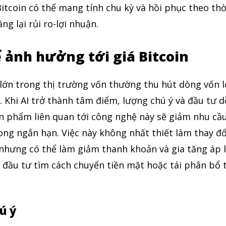
Bitcoin có thể mang tính chu kỳ và hồi phục theo thờ
ng lại rủi ro-lợi nhuận.
ể ảnh hưởng tới giá Bitcoin
 lớn trong thị trường vốn thường thu hút dòng vốn 
 Khi AI trở thành tâm điểm, lượng chú ý và đầu tư 
ản phẩm liên quan tới công nghệ này sẽ giảm nhu cầ
rong ngắn hạn. Việc này không nhất thiết làm thay đổ
ws
n nhưng có thể làm giảm thanh khoản và gia tăng áp 
à đầu tư tìm cách chuyển tiền mặt hoặc tái phân bổ t
với tin tức nhanh chóng, góc nhìn thị
ến thức cần thiết trong thị trường tài
ú ý
Tôi đã đọc và 