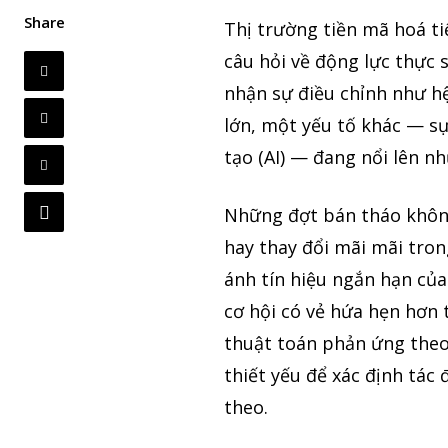
Share
Thị trường tiền mã hoá ti
câu hỏi về động lực thực 
nhận sự điều chỉnh như hệ
lớn, một yếu tố khác — sự
tạo (AI) — đang nổi lên n
Những đợt bán tháo không
hay thay đổi mãi mãi tron
ánh tín hiệu ngắn hạn của
cơ hội có vẻ hứa hẹn hơn t
thuật toán phản ứng theo 
thiết yếu để xác định tác 
theo.