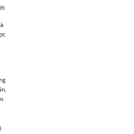
ời.
và
ược
ang
ản,
ín
ị