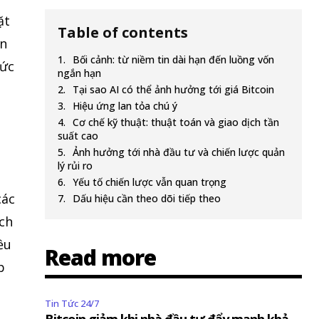
ặt
Table of contents
ìn
Bối cảnh: từ niềm tin dài hạn đến luồng vốn
hức
ngắn hạn
Tại sao AI có thể ảnh hưởng tới giá Bitcoin
Hiệu ứng lan tỏa chú ý
Cơ chế kỹ thuật: thuật toán và giao dịch tần
suất cao
Ảnh hưởng tới nhà đầu tư và chiến lược quản
lý rủi ro
Yếu tố chiến lược vẫn quan trọng
các
Dấu hiệu cần theo dõi tiếp theo
ịch
ều
Read more
p
Tin Tức 24/7