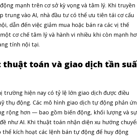
 động mạnh trên cơ sở kỳ vọng và tâm lý. Khi truyền
p trung vào AI, nhà đầu tư có thể ưu tiên tái cơ cấu
ội, dẫn đến việc giảm mua hoặc bán ra các vị thế
à một cơ chế tâm lý và hành vi nhiều khi còn mạnh h
ng tính nội tại.
2,500
Followers
: thuật toán và giao dịch tần suấ
ị trường hiện nay có tỷ lệ lớn giao dịch được điều
quỹ thụ động. Các mô hình giao dịch tự động phản ứ
ường rộng hơn — bao gồm biến động, khối lượng và s
ủ đề như AI. Khi thuật toán nhận diện xu hướng chuyể
ó thể kích hoạt các lệnh bán tự động để huy động