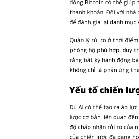
động Bitcoin có thể giúp 
thanh khoản. Đối với nhà đ
để đánh giá lại danh mục 
Quản lý rủi ro ở thời điể
phòng hộ phù hợp, duy trì
rằng bất kỳ hành động bá
không chỉ là phản ứng th
Yếu tố chiến lư
Dù AI có thể tạo ra áp lự
lược cơ bản liên quan đến
độ chấp nhận rủi ro của 
của chiến lược đa dạng ho