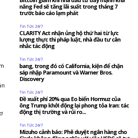
Bitcoin giảm khi nhà đầu tư đẩy mạnh khả
năng Fed sẽ tăng lãi suất trong tháng 7
trước báo cáo lạm phát
Tin Tức 24/7
CLARITY Act nhận ủng hộ thứ hai từ lực
lượng thực thi pháp luật, nhà đầu tư cân
nhắc tác động
Tin Tức 24/7
ắm
bang, trong đó có California, kiện để chặn
sáp nhập Paramount và Warner Bros.
Discovery
ản
Tin Tức 24/7
Đề xuất phí 20% qua Eo biển Hormuz của
ông Trump khởi động lại phong tỏa Iran: tác
động thị trường và rủi ro...
cơ
Tin Tức 24/7
Mizuho cảnh báo: Phê duyệt ngân hàng cho