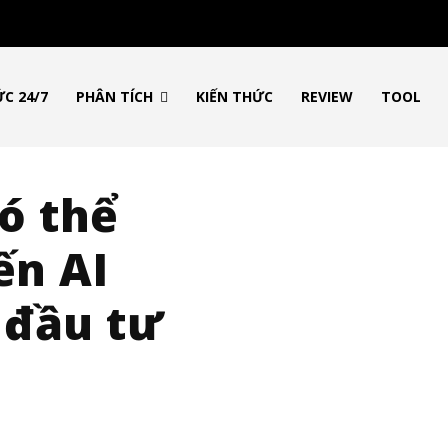
ỨC 24/7
PHÂN TÍCH
KIẾN THỨC
REVIEW
TOOL
có thể
ến AI
 đầu tư