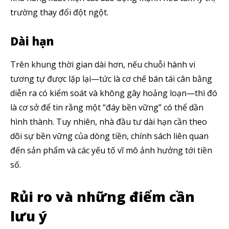
trường thay đổi đột ngột.
Dài hạn
Trên khung thời gian dài hơn, nếu chuỗi hành vi
Theo dõi CIG News
tương tự được lặp lại—tức là cơ chế bán tái cân bằng
diễn ra có kiểm soát và không gây hoảng loạn—thì đó
Chúng tôi mang lại trải nghiệm thú vị với tin tức nhanh chóng, góc
nhìn thị trường trực quan và mang lại lượng kiến thức cần thiết trong
là cơ sở để tin rằng một “đáy bền vững” có thể dần
thị trường tài chính.
hình thành. Tuy nhiên, nhà đầu tư dài hạn cần theo
dõi sự bền vững của dòng tiền, chính sách liên quan
đến sản phẩm và các yếu tố vĩ mô ảnh hưởng tới tiền
số.
SUBSCRIBE
Rủi ro và những điểm cần
Tôi đã đọc và chấp nhận với
Privacy Policy
.
lưu ý