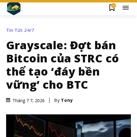
0
Tin Tức 24/7
Grayscale: Đợt bán
Bitcoin của STRC có
thể tạo ‘đáy bền
vững’ cho BTC
By
Tony
Tháng 7 7, 2026