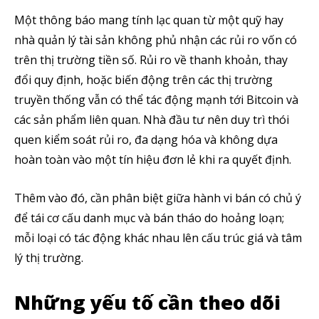
Theo Dõi Chúng Tôi
Một thông báo mang tính lạc quan từ một quỹ hay
nhà quản lý tài sản không phủ nhận các rủi ro vốn có
trên thị trường tiền số. Rủi ro về thanh khoản, thay
5,320
2,500
58,000
đổi quy định, hoặc biến động trên các thị trường
Fans
Followers
Subscribers
truyền thống vẫn có thể tác động mạnh tới Bitcoin và
các sản phẩm liên quan. Nhà đầu tư nên duy trì thói
quen kiểm soát rủi ro, đa dạng hóa và không dựa
hoàn toàn vào một tín hiệu đơn lẻ khi ra quyết định.
Thêm vào đó, cần phân biệt giữa hành vi bán có chủ ý
để tái cơ cấu danh mục và bán tháo do hoảng loạn;
mỗi loại có tác động khác nhau lên cấu trúc giá và tâm
lý thị trường.
Những yếu tố cần theo dõi