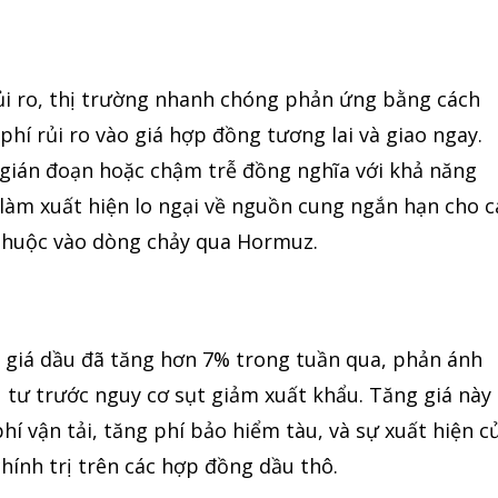
ủi ro, thị trường nhanh chóng phản ứng bằng cách
hí rủi ro vào giá hợp đồng tương lai và giao ngay.
ị gián đoạn hoặc chậm trễ đồng nghĩa với khả năng
làm xuất hiện lo ngại về nguồn cung ngắn hạn cho c
 thuộc vào dòng chảy qua Hormuz.
ws
, giá dầu đã tăng hơn 7% trong tuần qua, phản ánh
với tin tức nhanh chóng, góc nhìn thị
u tư trước nguy cơ sụt giảm xuất khẩu. Tăng giá này
ến thức cần thiết trong thị trường tài
hí vận tải, tăng phí bảo hiểm tàu, và sự xuất hiện c
Tôi đã đọc và 
chính trị trên các hợp đồng dầu thô.