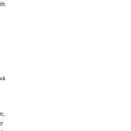
ời;
 và
ực,
cơ