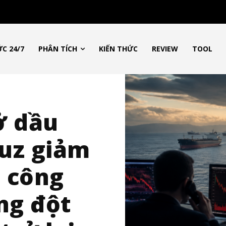
ỨC 24/7
PHÂN TÍCH
KIẾN THỨC
REVIEW
TOOL
ở dầu
uz giảm
n công
ng đột