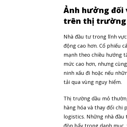
Ảnh hưởng đối v
Theo Dõi Chúng Tôi
trên thị trường
Nhà đầu tư trong lĩnh vự
5,320
động cao hơn. Cổ phiếu cá
Fans
mạnh theo chiều hướng tă
mức cao hơn, nhưng cùng 
ninh xấu đi hoặc nếu nhữn
tải qua vùng nguy hiểm.
Thị trường dầu mỏ thường
hàng hóa và thay đổi chi 
logistics. Những nhà đầu
đòn bẩy trong danh mục, v