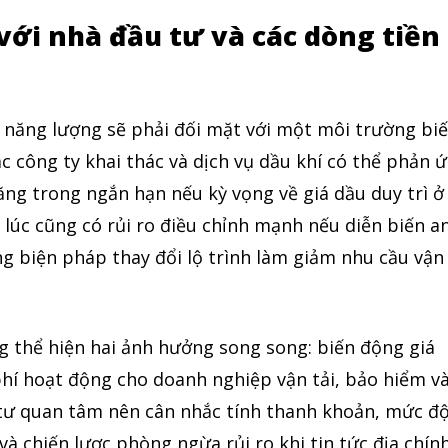
ới nhà đầu tư và các dòng tiền
c năng lượng sẽ phải đối mặt với một môi trường bi
2,500
c công ty khai thác và dịch vụ dầu khí có thể phản 
Followers
ng trong ngắn hạn nếu kỳ vọng về giá dầu duy trì ở
lúc cũng có rủi ro điều chỉnh mạnh nếu diễn biến a
g biện pháp thay đổi lộ trình làm giảm nhu cầu vận
 thể hiện hai ảnh hưởng song song: biến động giá
phí hoạt động cho doanh nghiệp vận tải, bảo hiểm v
 tư quan tâm nên cân nhắc tính thanh khoản, mức đ
à chiến lược phòng ngừa rủi ro khi tin tức địa chín