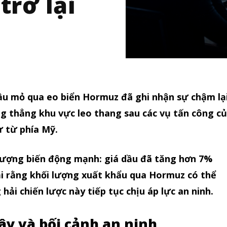
trở lại
u mỏ qua eo biển Hormuz đã ghi nhận sự chậm lạ
ng thẳng khu vực leo thang sau các vụ tấn công c
ự từ phía Mỹ.
lượng biến động mạnh: giá dầu đã tăng hơn 7%
ại rằng khối lượng xuất khẩu qua Hormuz có thể
hải chiến lược này tiếp tục chịu áp lực an ninh.
ây và bối cảnh an ninh