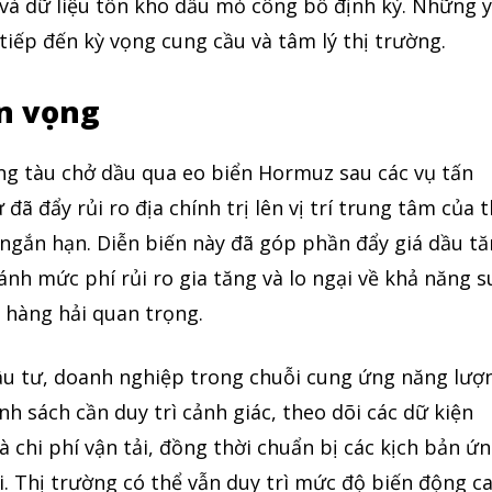
 và dữ liệu tồn kho dầu mỏ công bố định kỳ. Những 
tiếp đến kỳ vọng cung cầu và tâm lý thị trường.
ển vọng
ợng tàu chở dầu qua eo biển Hormuz sau các vụ tấn
ã đẩy rủi ro địa chính trị lên vị trí trung tâm của t
ngắn hạn. Diễn biến này đã góp phần đẩy giá dầu t
nh mức phí rủi ro gia tăng và lo ngại về khả năng s
 hàng hải quan trọng.
ầu tư, doanh nghiệp trong chuỗi cung ứng năng lượ
nh sách cần duy trì cảnh giác, theo dõi các dữ kiện
à chi phí vận tải, đồng thời chuẩn bị các kịch bản ứ
. Thị trường có thể vẫn duy trì mức độ biến động c