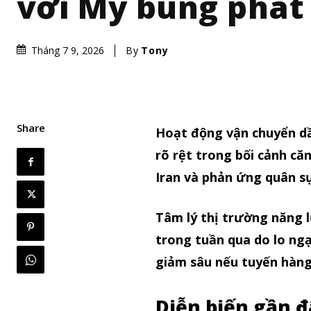
với Mỹ bùng phát 
By
Tony
Tháng 7 9, 2026
Share
Hoạt động vận chuyển dầ
rõ rệt trong bối cảnh că
Iran và phản ứng quân s
Tâm lý thị trường năng 
trong tuần qua do lo ng
giảm sâu nếu tuyến hàng 
Diễn biến gần đ