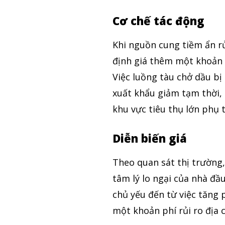
Cơ chế tác động
Khi nguồn cung tiềm ẩn r
định giá thêm một khoản p
Việc luồng tàu chở dầu b
xuất khẩu giảm tạm thời, 
khu vực tiêu thụ lớn phụ
Diễn biến giá
Theo dõi CIG Ne
Theo quan sát thị trường
Chúng tôi mang lại trải nghiệm thú vị 
tâm lý lo ngại của nhà đầ
trường trực quan và mang lại lượng ki
chủ yếu đến từ việc tăng p
chính.
một khoản phí rủi ro địa 