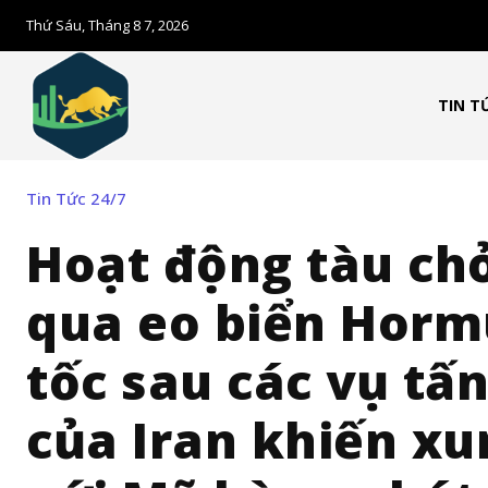
Thứ Sáu, Tháng 8 7, 2026
TIN T
Tin Tức 24/7
Hoạt động tàu ch
qua eo biển Horm
tốc sau các vụ tấ
của Iran khiến xu