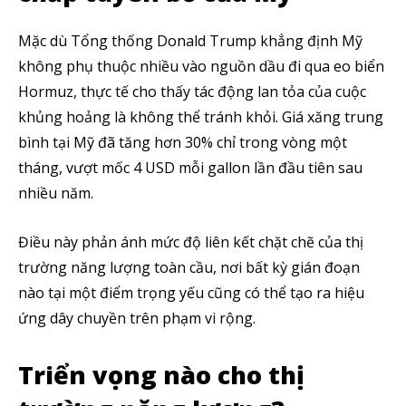
Chúng tôi mang lại trải nghiệm thú vị với tin tức nhanh chóng, góc
Mặc dù Tổng thống Donald Trump khẳng định Mỹ
nhìn thị trường trực quan và mang lại lượng kiến thức cần thiết trong
thị trường tài chính.
không phụ thuộc nhiều vào nguồn dầu đi qua eo biển
Hormuz, thực tế cho thấy tác động lan tỏa của cuộc
khủng hoảng là không thể tránh khỏi. Giá xăng trung
bình tại Mỹ đã tăng hơn 30% chỉ trong vòng một
tháng, vượt mốc 4 USD mỗi gallon lần đầu tiên sau
SUBSCRIBE
nhiều năm.
Tôi đã đọc và chấp nhận với
Privacy Policy
.
Điều này phản ánh mức độ liên kết chặt chẽ của thị
trường năng lượng toàn cầu, nơi bất kỳ gián đoạn
Theo Dõi Chúng Tôi
nào tại một điểm trọng yếu cũng có thể tạo ra hiệu
ứng dây chuyền trên phạm vi rộng.
5,320
2,500
58,000
Triển vọng nào cho thị
Fans
Followers
Subscribers