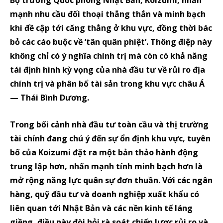
Bộ trưởng Quốc phòng Nhật Bản, Koizumi, nhấn
mạnh nhu cầu đối thoại thẳng thắn và minh bạch
khi đề cập tới căng thẳng ở khu vực, đồng thời bác
bỏ các cáo buộc về ‘tân quân phiệt’. Thông điệp này
không chỉ có ý nghĩa chính trị mà còn có khả năng
tái định hình kỳ vọng của nhà đầu tư về rủi ro địa
chính trị và phân bổ tài sản trong khu vực châu Á
— Thái Bình Dương.
Trong bối cảnh nhà đầu tư toàn cầu và thị trường
tài chính đang chú ý đến sự ổn định khu vực, tuyên
bố của Koizumi đặt ra một bản thảo hành động
trung lập hơn, nhấn mạnh tính minh bạch hơn là
mở rộng năng lực quân sự đơn thuần. Với các ngân
hàng, quỹ đầu tư và doanh nghiệp xuất khẩu có
liên quan tới Nhật Bản và các nền kinh tế láng
giềng, điều này đòi hỏi rà soát chiến lược rủi ro và