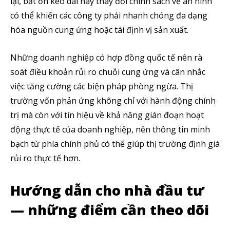
lại, bất ổn kéo dài hay thay đổi chính sách về an ninh
có thể khiến các công ty phải nhanh chóng đa dạng
hóa nguồn cung ứng hoặc tái định vị sản xuất.
Theo dõi CIG News
Những doanh nghiệp có hợp đồng quốc tế nên rà
Chúng tôi mang lại trải nghiệm thú vị với tin tức nhanh chóng, góc
soát điều khoản rủi ro chuỗi cung ứng và cân nhắc
nhìn thị trường trực quan và mang lại lượng kiến thức cần thiết trong
thị trường tài chính.
việc tăng cường các biện pháp phòng ngừa. Thị
trường vốn phản ứng không chỉ với hành động chính
trị mà còn với tín hiệu về khả năng gián đoạn hoạt
động thực tế của doanh nghiệp, nên thông tin minh
bạch từ phía chính phủ có thể giúp thị trường định giá
SUBSCRIBE
rủi ro thực tế hơn.
Tôi đã đọc và chấp nhận với
Privacy Policy
.
Hướng dẫn cho nhà đầu tư
Theo Dõi Chúng Tôi
— những điểm cần theo dõi