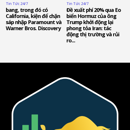
Tin Tức 24/7
Tin Tức 24/7
bang, trong đó có
Đề xuất phí 20% qua Eo
California, kiện để chặn
biển Hormuz của ông
sáp nhập Paramount và
Trump khởi động lại
Warner Bros. Discovery
phong tỏa Iran: tác
động thị trường và rủi
ro...