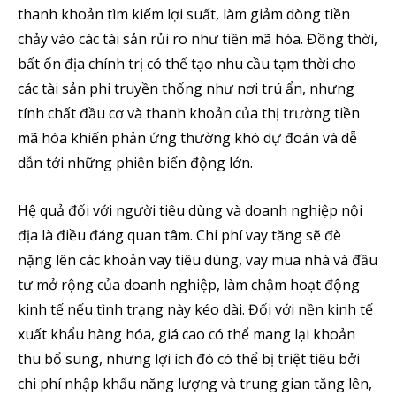
thanh khoản tìm kiếm lợi suất, làm giảm dòng tiền
Theo dõi CIG News
chảy vào các tài sản rủi ro như tiền mã hóa. Đồng thời,
Chúng tôi mang lại trải nghiệm thú vị với tin tức nhanh chóng, góc
bất ổn địa chính trị có thể tạo nhu cầu tạm thời cho
nhìn thị trường trực quan và mang lại lượng kiến thức cần thiết trong
các tài sản phi truyền thống như nơi trú ẩn, nhưng
thị trường tài chính.
tính chất đầu cơ và thanh khoản của thị trường tiền
mã hóa khiến phản ứng thường khó dự đoán và dễ
dẫn tới những phiên biến động lớn.
SUBSCRIBE
Hệ quả đối với người tiêu dùng và doanh nghiệp nội
địa là điều đáng quan tâm. Chi phí vay tăng sẽ đè
Tôi đã đọc và chấp nhận với
Privacy Policy
.
nặng lên các khoản vay tiêu dùng, vay mua nhà và đầu
tư mở rộng của doanh nghiệp, làm chậm hoạt động
Theo Dõi Chúng Tôi
kinh tế nếu tình trạng này kéo dài. Đối với nền kinh tế
xuất khẩu hàng hóa, giá cao có thể mang lại khoản
thu bổ sung, nhưng lợi ích đó có thể bị triệt tiêu bởi
5,320
2,500
58,000
chi phí nhập khẩu năng lượng và trung gian tăng lên,