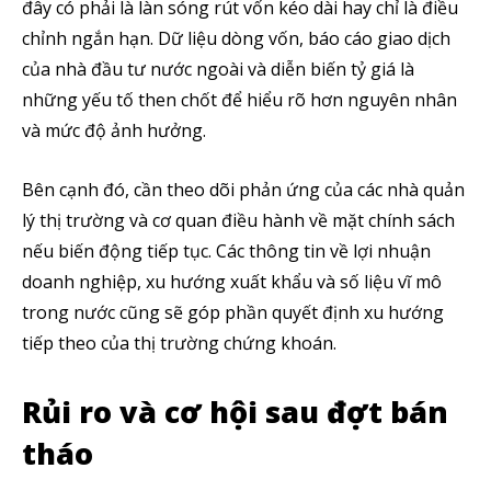
đây có phải là làn sóng rút vốn kéo dài hay chỉ là điều
SUBSCRIBE
chỉnh ngắn hạn. Dữ liệu dòng vốn, báo cáo giao dịch
của nhà đầu tư nước ngoài và diễn biến tỷ giá là
Tôi đã đọc và chấp nhận với
Privacy Policy
.
những yếu tố then chốt để hiểu rõ hơn nguyên nhân
Theo Dõi Chúng Tôi
và mức độ ảnh hưởng.
Bên cạnh đó, cần theo dõi phản ứng của các nhà quản
lý thị trường và cơ quan điều hành về mặt chính sách
5,320
2,500
58,000
nếu biến động tiếp tục. Các thông tin về lợi nhuận
Fans
Followers
Subscribers
doanh nghiệp, xu hướng xuất khẩu và số liệu vĩ mô
trong nước cũng sẽ góp phần quyết định xu hướng
tiếp theo của thị trường chứng khoán.
Rủi ro và cơ hội sau đợt bán
tháo