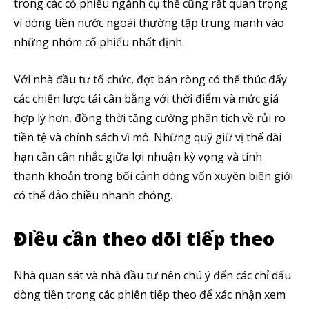
trong các cổ phiếu ngành cụ thể cũng rất quan trọng
vì dòng tiền nước ngoài thường tập trung mạnh vào
những nhóm cổ phiếu nhất định.
Với nhà đầu tư tổ chức, đợt bán ròng có thể thúc đẩy
các chiến lược tái cân bằng với thời điểm và mức giá
hợp lý hơn, đồng thời tăng cường phân tích về rủi ro
tiền tệ và chính sách vĩ mô. Những quỹ giữ vị thế dài
hạn cần cân nhắc giữa lợi nhuận kỳ vọng và tính
Theo dõi CIG News
thanh khoản trong bối cảnh dòng vốn xuyên biên giới
có thể đảo chiều nhanh chóng.
Chúng tôi mang lại trải nghiệm thú vị với tin tức nhanh chóng, góc
nhìn thị trường trực quan và mang lại lượng kiến thức cần thiết trong
thị trường tài chính.
Điều cần theo dõi tiếp theo
Nhà quan sát và nhà đầu tư nên chú ý đến các chỉ dấu
dòng tiền trong các phiên tiếp theo để xác nhận xem