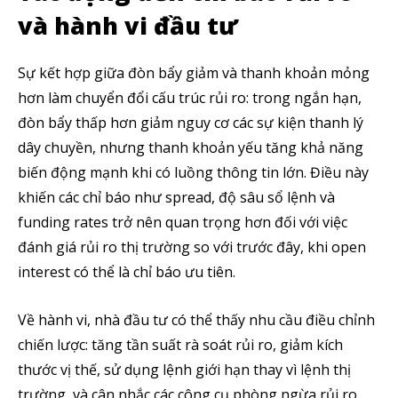
Theo dõi CIG News
và hành vi đầu tư
Chúng tôi mang lại trải nghiệm thú vị với tin tức nhanh chóng, góc
nhìn thị trường trực quan và mang lại lượng kiến thức cần thiết trong
Sự kết hợp giữa đòn bẩy giảm và thanh khoản mỏng
thị trường tài chính.
hơn làm chuyển đổi cấu trúc rủi ro: trong ngắn hạn,
đòn bẩy thấp hơn giảm nguy cơ các sự kiện thanh lý
dây chuyền, nhưng thanh khoản yếu tăng khả năng
biến động mạnh khi có luồng thông tin lớn. Điều này
SUBSCRIBE
khiến các chỉ báo như spread, độ sâu sổ lệnh và
funding rates trở nên quan trọng hơn đối với việc
Tôi đã đọc và chấp nhận với
Privacy Policy
.
đánh giá rủi ro thị trường so với trước đây, khi open
interest có thể là chỉ báo ưu tiên.
Theo Dõi Chúng Tôi
Về hành vi, nhà đầu tư có thể thấy nhu cầu điều chỉnh
chiến lược: tăng tần suất rà soát rủi ro, giảm kích
5,320
2,500
58,000
thước vị thế, sử dụng lệnh giới hạn thay vì lệnh thị
Fans
Followers
Subscribers
trường, và cân nhắc các công cụ phòng ngừa rủi ro