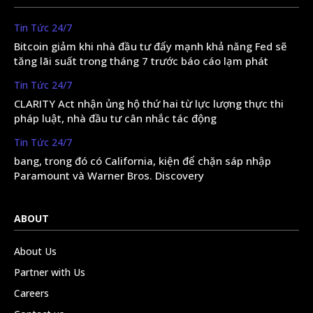
Tin Tức 24/7
Bitcoin giảm khi nhà đầu tư đẩy mạnh khả năng Fed sẽ
tăng lãi suất trong tháng 7 trước báo cáo lạm phát
Tin Tức 24/7
CLARITY Act nhận ủng hộ thứ hai từ lực lượng thực thi
pháp luật, nhà đầu tư cân nhắc tác động
Tin Tức 24/7
bang, trong đó có California, kiện để chặn sáp nhập
Paramount và Warner Bros. Discovery
ABOUT
About Us
Partner with Us
Careers