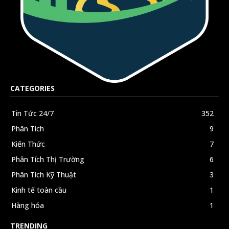
CATEGORIES
Tin Tức 24/7
352
Phân Tích
9
Kiến Thức
7
Phân Tích Thị Trường
6
Phân Tích Kỹ Thuật
3
Kinh tế toàn cầu
1
Hàng hóa
1
TRENDING