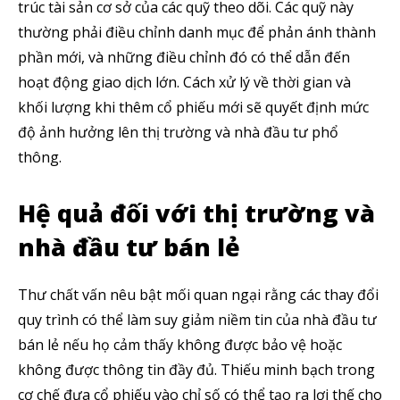
trúc tài sản cơ sở của các quỹ theo dõi. Các quỹ này
thường phải điều chỉnh danh mục để phản ánh thành
phần mới, và những điều chỉnh đó có thể dẫn đến
hoạt động giao dịch lớn. Cách xử lý về thời gian và
khối lượng khi thêm cổ phiếu mới sẽ quyết định mức
độ ảnh hưởng lên thị trường và nhà đầu tư phổ
thông.
Hệ quả đối với thị trường và
Theo dõi CIG News
nhà đầu tư bán lẻ
Chúng tôi mang lại trải nghiệm thú vị với tin tức nhanh chóng, góc
Thư chất vấn nêu bật mối quan ngại rằng các thay đổi
nhìn thị trường trực quan và mang lại lượng kiến thức cần thiết trong
thị trường tài chính.
quy trình có thể làm suy giảm niềm tin của nhà đầu tư
bán lẻ nếu họ cảm thấy không được bảo vệ hoặc
không được thông tin đầy đủ. Thiếu minh bạch trong
cơ chế đưa cổ phiếu vào chỉ số có thể tạo ra lợi thế cho