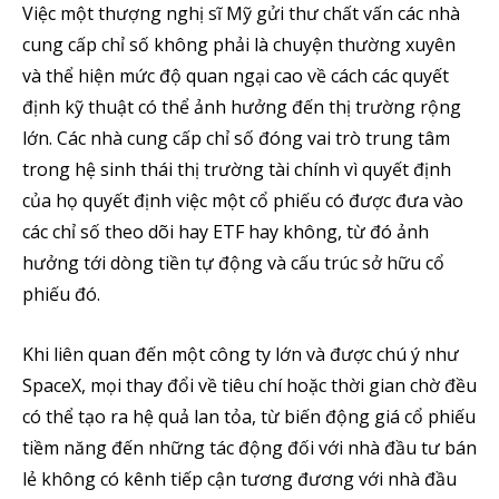
Việc một thượng nghị sĩ Mỹ gửi thư chất vấn các nhà
cung cấp chỉ số không phải là chuyện thường xuyên
và thể hiện mức độ quan ngại cao về cách các quyết
định kỹ thuật có thể ảnh hưởng đến thị trường rộng
lớn. Các nhà cung cấp chỉ số đóng vai trò trung tâm
trong hệ sinh thái thị trường tài chính vì quyết định
của họ quyết định việc một cổ phiếu có được đưa vào
các chỉ số theo dõi hay ETF hay không, từ đó ảnh
hưởng tới dòng tiền tự động và cấu trúc sở hữu cổ
phiếu đó.
Khi liên quan đến một công ty lớn và được chú ý như
SpaceX, mọi thay đổi về tiêu chí hoặc thời gian chờ đều
có thể tạo ra hệ quả lan tỏa, từ biến động giá cổ phiếu
tiềm năng đến những tác động đối với nhà đầu tư bán
lẻ không có kênh tiếp cận tương đương với nhà đầu