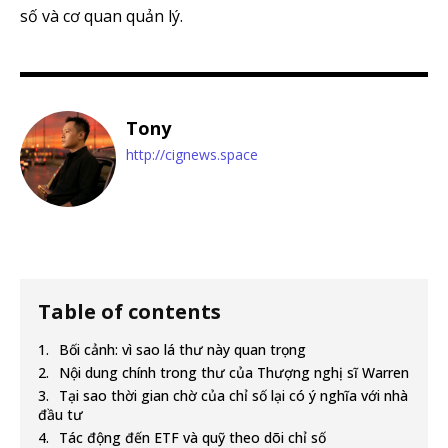
số và cơ quan quản lý.
Tony
http://cignews.space
Table of contents
Bối cảnh: vì sao lá thư này quan trọng
Nội dung chính trong thư của Thượng nghị sĩ Warren
Tại sao thời gian chờ của chỉ số lại có ý nghĩa với nhà
đầu tư
Tác động đến ETF và quỹ theo dõi chỉ số