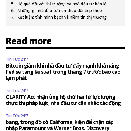
Hệ quả đối với thị trường và nhà đầu tư bán lẻ
Những gì nhà đầu tư nên theo dõi tiếp theo
Kết luận: tính minh bạch và niềm tin thị trường
Read more
Tin Tức 24/7
Bitcoin giảm khi nhà đầu tư đẩy mạnh khả năng
Fed sẽ tăng lãi suất trong tháng 7 trước báo cáo
lạm phát
Tin Tức 24/7
CLARITY Act nhận ủng hộ thứ hai từ lực lượng
thực thi pháp luật, nhà đầu tư cân nhắc tác động
Tin Tức 24/7
bang, trong đó có California, kiện để chặn sáp
nhập Paramount và Warner Bros. Discovery