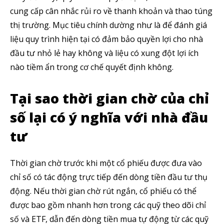
cung cấp cân nhắc rủi ro về thanh khoản và thao túng
thị trường. Mục tiêu chính dường như là để đánh giá
liệu quy trình hiện tại có đảm bảo quyền lợi cho nhà
đầu tư nhỏ lẻ hay không và liệu có xung đột lợi ích
nào tiềm ẩn trong cơ chế quyết định không.
Tại sao thời gian chờ của chỉ
số lại có ý nghĩa với nhà đầu
tư
Thời gian chờ trước khi một cổ phiếu được đưa vào
chỉ số có tác động trực tiếp đến dòng tiền đầu tư thụ
động. Nếu thời gian chờ rút ngắn, cổ phiếu có thể
được bao gồm nhanh hơn trong các quỹ theo dõi chỉ
số và ETF, dẫn đến dòng tiền mua tự động từ các quỹ