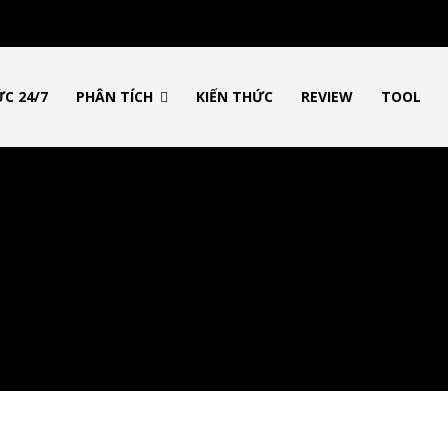
ws
với tin tức nhanh chóng, góc nhìn thị
ỨC 24/7
PHÂN TÍCH
KIẾN THỨC
REVIEW
TOOL
ến thức cần thiết trong thị trường tài
Tôi đã đọc và 
2,500
Followers