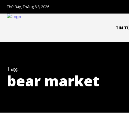
Theo dõi CIG Ne
Thứ Bảy, Tháng 8 8, 2026
Chúng tôi mang lại trải nghiệm thú vị 
TIN T
trường trực quan và mang lại lượng ki
chính.
Theo Dõi Chúng Tôi
Tag:
bear market
5,320
Fans