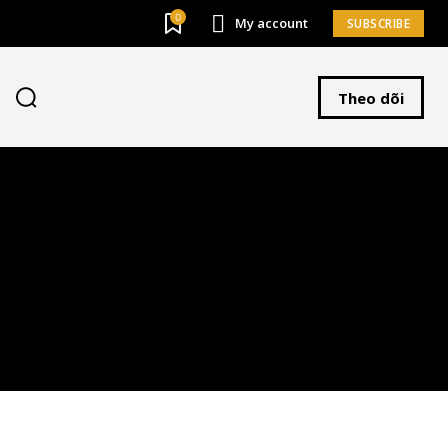
0
My account
SUBSCRIBE
SUBSCRIBE
Theo dõi
chấp nhận với
Privacy Policy
.
58,000
Subscribers