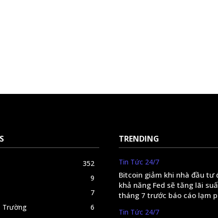
S
TRENDING
Tin Tức 24/7
352
Bitcoin giảm khi nhà đầu tư
9
khả năng Fed sẽ tăng lãi suấ
7
tháng 7 trước báo cáo lạm 
ị Trường
6
Tin Tức 24/7