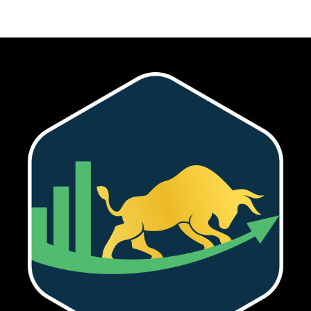
Tôi đã đọc và chấp nhận với
Privacy Policy
.
Theo Dõi Chúng Tôi
5,320
2,500
58,000
Fans
Followers
Subscribers