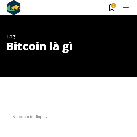
0
Tag:
Bitcoin là gì
Theo dõi CIG News
Chúng tôi mang lại trải nghiệm thú vị với tin tức nhanh chóng, góc
nhìn thị trường trực quan và mang lại lượng kiến thức cần thiết trong
thị trường tài chính.
No posts to display
SUBSCRIBE