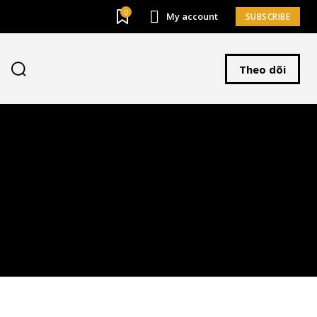
0
My account
SUBSCRIBE
SUBSCRIBE
Theo dõi
chấp nhận với
Privacy Policy
.
58,000
Subscribers