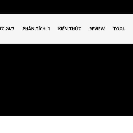
ws
với tin tức nhanh chóng, góc nhìn thị
ỨC 24/7
PHÂN TÍCH
KIẾN THỨC
REVIEW
TOOL
ến thức cần thiết trong thị trường tài
Tôi đã đọc và 
2,500
Followers