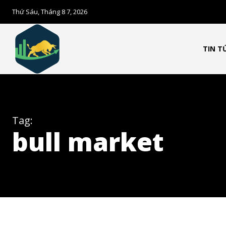
Theo dõi CIG Ne
Thứ Sáu, Tháng 8 7, 2026
Chúng tôi mang lại trải nghiệm thú vị 
TIN T
trường trực quan và mang lại lượng ki
chính.
Theo Dõi Chúng Tôi
Tag:
bull market
5,320
Fans