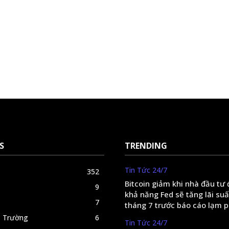
S
TRENDING
Tin Tức 24/7
352
Bitcoin giảm khi nhà đầu tư
9
khả năng Fed sẽ tăng lãi suấ
7
tháng 7 trước báo cáo lạm 
ị Trường
6
Tin Tức 24/7