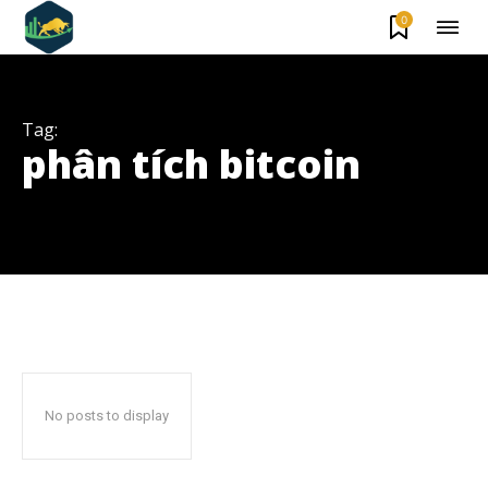
0
Tag:
phân tích bitcoin
Theo dõi CIG News
Chúng tôi mang lại trải nghiệm thú vị với tin tức nhanh chóng, góc
nhìn thị trường trực quan và mang lại lượng kiến thức cần thiết trong
thị trường tài chính.
No posts to display
SUBSCRIBE