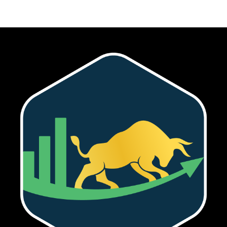
Tôi đã đọc và chấp nhận với
Privacy Policy
.
Theo Dõi Chúng Tôi
5,320
2,500
58,000
Fans
Followers
Subscribers