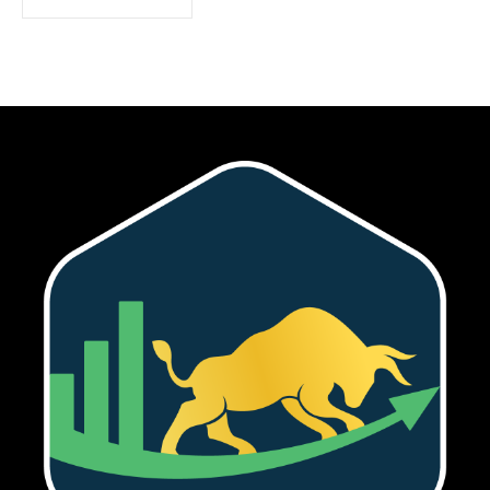
SUBSCRIBE
Tôi đã đọc và chấp nhận với
Privacy Policy
.
Theo Dõi Chúng Tôi
5,320
2,500
58,000
Fans
Followers
Subscribers