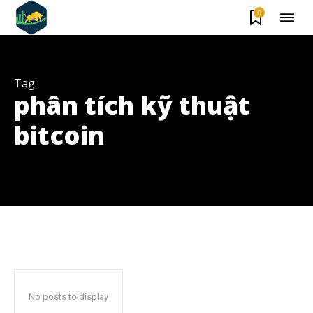
0
Tag:
phân tích kỹ thuật
bitcoin
Theo dõi CIG News
Chúng tôi mang lại trải nghiệm thú vị với tin tức nhanh chóng, góc
nhìn thị trường trực quan và mang lại lượng kiến thức cần thiết trong
thị trường tài chính.
No posts to display