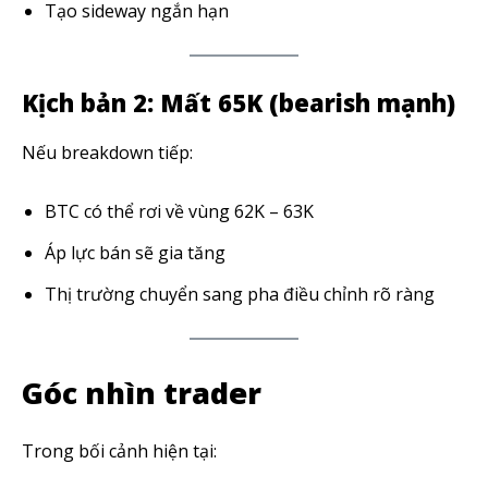
Tạo sideway ngắn hạn
Kịch bản 2: Mất 65K (bearish mạnh)
SUBSCRIBE
Nếu breakdown tiếp:
Tôi đã đọc và chấp nhận với
Privacy Policy
.
BTC có thể rơi về vùng 62K – 63K
Theo Dõi Chúng Tôi
Áp lực bán sẽ gia tăng
Thị trường chuyển sang pha điều chỉnh rõ ràng
5,320
2,500
58,000
Fans
Followers
Subscribers
Góc nhìn trader
Trong bối cảnh hiện tại: