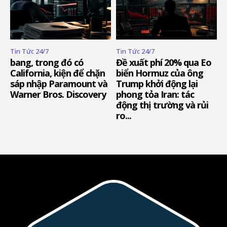
Tin Tức 24/7
Tin Tức 24/7
bang, trong đó có
Đề xuất phí 20% qua Eo
California, kiện để chặn
biển Hormuz của ông
sáp nhập Paramount và
Trump khởi động lại
Warner Bros. Discovery
phong tỏa Iran: tác
động thị trường và rủi
ro...