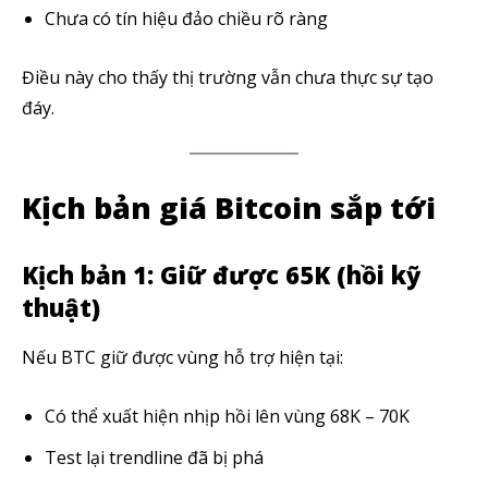
Chưa có tín hiệu đảo chiều rõ ràng
Điều này cho thấy thị trường vẫn chưa thực sự tạo
đáy.
Kịch bản giá Bitcoin sắp tới
Kịch bản 1: Giữ được 65K (hồi kỹ
thuật)
Nếu BTC giữ được vùng hỗ trợ hiện tại:
Theo dõi CIG News
Có thể xuất hiện nhịp hồi lên vùng 68K – 70K
Chúng tôi mang lại trải nghiệm thú vị với tin tức nhanh chóng, góc
nhìn thị trường trực quan và mang lại lượng kiến thức cần thiết trong
Test lại trendline đã bị phá
thị trường tài chính.